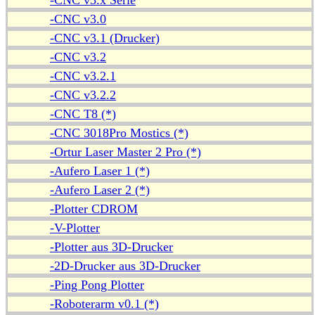
-CNC v3.x Serie
-CNC v3.0
-CNC v3.1 (Drucker)
-CNC v3.2
-CNC v3.2.1
-CNC v3.2.2
-CNC T8 (*)
-CNC 3018Pro Mostics (*)
-Ortur Laser Master 2 Pro (*)
-Aufero Laser 1 (*)
-Aufero Laser 2 (*)
-Plotter CDROM
-V-Plotter
-Plotter aus 3D-Drucker
-2D-Drucker aus 3D-Drucker
-Ping Pong Plotter
-Roboterarm v0.1 (*)