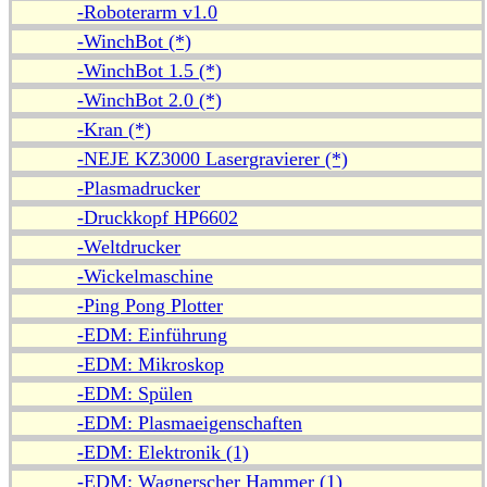
-Roboterarm v1.0
-WinchBot (*)
-WinchBot 1.5 (*)
-WinchBot 2.0 (*)
-Kran (*)
-NEJE KZ3000 Lasergravierer (*)
-Plasmadrucker
-Druckkopf HP6602
-Weltdrucker
-Wickelmaschine
-Ping Pong Plotter
-EDM: Einführung
-EDM: Mikroskop
-EDM: Spülen
-EDM: Plasmaeigenschaften
-EDM: Elektronik (1)
-EDM: Wagnerscher Hammer (1)