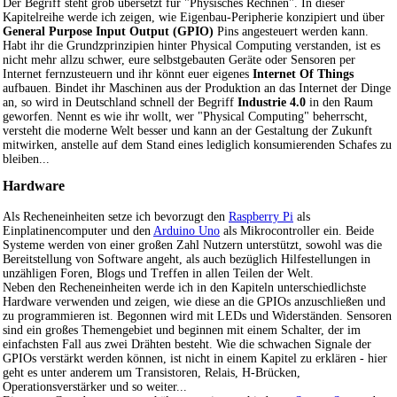
Der Begriff steht grob übersetzt für "Physisches Rechnen". In dieser
Kapitelreihe werde ich zeigen, wie Eigenbau-Peripherie konzipiert und über
General Purpose Input Output (GPIO)
Pins angesteuert werden kann.
Habt ihr die Grundzprinzipien hinter Physical Computing verstanden, ist es
nicht mehr allzu schwer, eure selbstgebauten Geräte oder Sensoren per
Internet fernzusteuern und ihr könnt euer eigenes
Internet Of Things
aufbauen. Bindet ihr Maschinen aus der Produktion an das Internet der Dinge
an, so wird in Deutschland schnell der Begriff
Industrie 4.0
in den Raum
geworfen. Nennt es wie ihr wollt, wer "Physical Computing" beherrscht,
versteht die moderne Welt besser und kann an der Gestaltung der Zukunft
mitwirken, anstelle auf dem Stand eines lediglich konsumierenden Schafes zu
bleiben...
Hardware
Als Recheneinheiten setze ich bevorzugt den
Raspberry Pi
als
Einplatinencomputer und den
Arduino Uno
als Mikrocontroller ein. Beide
Systeme werden von einer großen Zahl Nutzern unterstützt, sowohl was die
Bereitstellung von Software angeht, als auch bezüglich Hilfestellungen in
unzähligen Foren, Blogs und Treffen in allen Teilen der Welt.
Neben den Recheneinheiten werde ich in den Kapiteln unterschiedlichste
Hardware verwenden und zeigen, wie diese an die GPIOs anzuschließen und
zu programmieren ist. Begonnen wird mit LEDs und Widerständen. Sensoren
sind ein großes Themengebiet und beginnen mit einem Schalter, der im
einfachsten Fall aus zwei Drähten besteht. Wie die schwachen Signale der
GPIOs verstärkt werden können, ist nicht in einem Kapitel zu erklären - hier
geht es unter anderem um Transistoren, Relais, H-Brücken,
Operationsverstärker und so weiter...