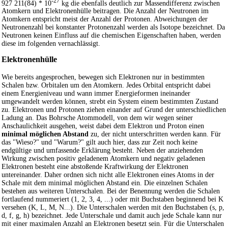
-27
927 211(84) * 10
kg die ebenfalls deutlich zur Massendifferenz zwischen
Atomkern und Elektronenhülle beitragen. Die Anzahl der Neutronen im
Atomkern entspricht meist der Anzahl der Protonen. Abweichungen der
Neutronenzahl bei konstanter Protonenzahl werden als Isotope bezeichnet. Da
Neutronen keinen Einfluss auf die chemischen Eigenschaften haben, werden
diese im folgenden vernachlässigt.
Elektronenhülle
Wie bereits angesprochen, bewegen sich Elektronen nur in bestimmten
Schalen bzw. Orbitalen um den Atomkern. Jedes Orbital entspricht dabei
einem Energieniveau und wann immer Energieformen ineinander
umgewandelt werden können, strebt ein System einem bestimmten Zustand
zu. Elektronen und Protonen ziehen einander auf Grund der unterschiedlichen
Ladung an. Das Bohrsche Atommodell, von dem wir wegen seiner
Anschaulichkeit ausgehen, weist dabei dem Elektron und Proton einen
minimal möglichen Abstand
zu, der nicht unterschritten werden kann. Für
das "Wieso?" und "Warum?" gilt auch hier, dass zur Zeit noch keine
endgültige und umfassende Erklärung besteht. Neben der anziehenden
Wirkung zwischen positiv geladenem Atomkern und negativ geladenen
Elektronen besteht eine abstoßende Kraftwirkung der Elektronen
untereinander. Daher ordnen sich nicht alle Elektronen eines Atoms in der
Schale mit dem minimal möglichen Abstand ein. Die einzelnen Schalen
bestehen aus weiteren Unterschalen. Bei der Benennung werden die Schalen
fortlaufend nummeriert (1, 2, 3, 4, ...) oder mit Buchstaben beginnend bei K
versehen (K, L, M, N...). Die Unterschalen werden mit den Buchstaben (s, p,
d, f, g, h) bezeichnet. Jede Unterschale und damit auch jede Schale kann nur
mit einer maximalen Anzahl an Elektronen besetzt sein. Für die Unterschalen