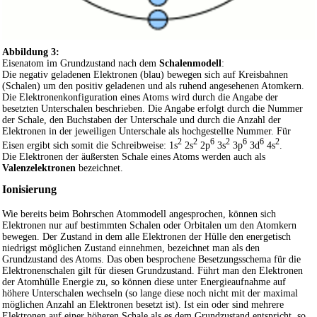
Abbildung 3:
Eisenatom im Grundzustand nach dem
Schalenmodell
:
Die negativ geladenen Elektronen (blau) bewegen sich auf Kreisbahnen
(Schalen) um den positiv geladenen und als ruhend angesehenen Atomkern.
Die Elektronenkonfiguration eines Atoms wird durch die Angabe der
besetzten Unterschalen beschrieben. Die Angabe erfolgt durch die Nummer
der Schale, den Buchstaben der Unterschale und durch die Anzahl der
Elektronen in der jeweiligen Unterschale als hochgestellte Nummer. Für
2
2
6
2
6
6
2
Eisen ergibt sich somit die Schreibweise:
1s
2s
2p
3s
3p
3d
4s
.
Die Elektronen der äußersten Schale eines Atoms werden auch als
Valenzelektronen
bezeichnet.
Ionisierung
Wie bereits beim Bohrschen Atommodell angesprochen, können sich
Elektronen nur auf bestimmten Schalen oder Orbitalen um den Atomkern
bewegen. Der Zustand in dem alle Elektronen der Hülle den energetisch
niedrigst möglichen Zustand einnehmen, bezeichnet man als den
Grundzustand des Atoms. Das oben besprochene Besetzungsschema für die
Elektronenschalen gilt für diesen Grundzustand. Führt man den Elektronen
der Atomhülle Energie zu, so können diese unter Energieaufnahme auf
höhere Unterschalen wechseln (so lange diese noch nicht mit der maximal
möglichen Anzahl an Elektronen besetzt ist). Ist ein oder sind mehrere
Elektronen auf einer höheren Schale als es dem Grundzustand entspricht, so