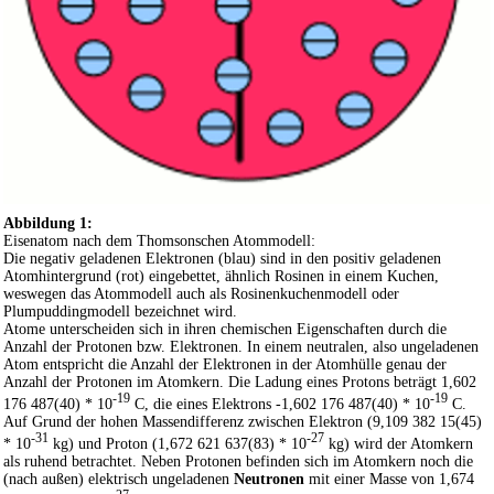
Abbildung 1:
Eisenatom nach dem Thomsonschen Atommodell:
Die negativ geladenen Elektronen (blau) sind in den positiv geladenen
Atomhintergrund (rot) eingebettet, ähnlich Rosinen in einem Kuchen,
weswegen das Atommodell auch als Rosinenkuchenmodell oder
Plumpuddingmodell bezeichnet wird.
Atome unterscheiden sich in ihren chemischen Eigenschaften durch die
Anzahl der Protonen bzw. Elektronen. In einem neutralen, also ungeladenen
Atom entspricht die Anzahl der Elektronen in der Atomhülle genau der
Anzahl der Protonen im Atomkern. Die Ladung eines Protons beträgt 1,602
-19
-19
176 487(40) * 10
C, die eines Elektrons -1,602 176 487(40) * 10
C.
Auf Grund der hohen Massendifferenz zwischen Elektron (9,109 382 15(45)
-31
-27
* 10
kg) und Proton (1,672 621 637(83) * 10
kg) wird der Atomkern
als ruhend betrachtet. Neben Protonen befinden sich im Atomkern noch die
(nach außen) elektrisch ungeladenen
Neutronen
mit einer Masse von 1,674