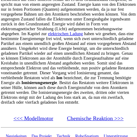
spricht man von einem angeregten Zustand. Energie kann von den Elektronen
nur in festen Portionen (Quanten) aufgenommen werden, da ja nur fest
vorgegebene Bahnen um den Atomkern beschrieben werden können. Von dem
angeregten Zustand fallen die Elektronen unter Energieabgabe irgendwann
zurück in den Grundzustand. Energie wird dabei in Form von
elektromagnetischer Strahlung (Licht) aufgenommen beziehungsweise
abgegeben. Im Kapitel zur
elektrischen Ladung
haben wir gesehen, dass eine
bestimmte Energiemenge frei wird, wenn sich zwei unterschiedlich geladene
Partikel aus einem unendlich großen Abstand auf einen vorgegebenen Abstand
annähern. Umgekehrt wird diese Energie benötigt, um die unterschiedlich
geladenen Partikel wieder auf einen unendlichen Abstand zu bringen. Genau
so können Elektronen aus der Atomhülle durch Energieaufnahme auf eine
Kreisbahn in unendlichem Abstand angehoben werden. Somit sind das
entsprechende Elektron und das verbleibende, nun positiv geladene Restatom
voneinander getrennt. Dieser Vorgang wird Ionisierung genannt, das
verbleibende Restatom wird als
Ion
bezeichnet, die zur Trennung benötigte
Energie als
Ionisierungsenergie
. Besitzt das Restatom weitere Elektronen in
seiner Hülle, können auch diese durch Energiezufuhr von dem Atomkern
getrennt werden. Die Ionisierungsenergie des zweiten, dritten oder vierten
Elektrons steigt mit der Ladung des Ions stark an, da nun ein zweifach,
dreifach oder vierfach geladenes Ion entsteht.
<<< Modellmotor
Chemische Reaktion >>>
Neuigkeiten
Das Projekt
Technik
RoboSpatium
Unterstützung