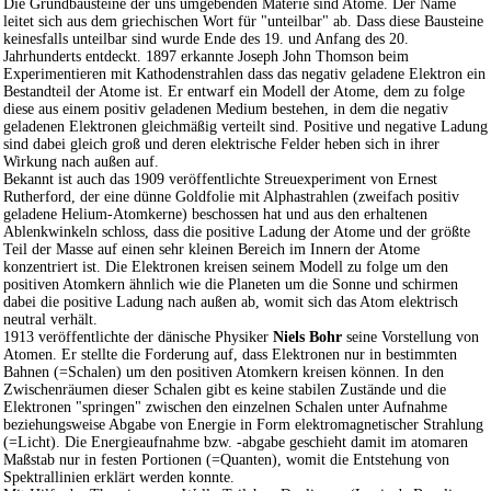
Die Grundbausteine der uns umgebenden Materie sind Atome. Der Name
leitet sich aus dem griechischen Wort für "unteilbar" ab. Dass diese Bausteine
keinesfalls unteilbar sind wurde Ende des 19. und Anfang des 20.
Jahrhunderts entdeckt. 1897 erkannte Joseph John Thomson beim
Experimentieren mit Kathodenstrahlen dass das negativ geladene Elektron ein
Bestandteil der Atome ist. Er entwarf ein Modell der Atome, dem zu folge
diese aus einem positiv geladenen Medium bestehen, in dem die negativ
geladenen Elektronen gleichmäßig verteilt sind. Positive und negative Ladung
sind dabei gleich groß und deren elektrische Felder heben sich in ihrer
Wirkung nach außen auf.
Bekannt ist auch das 1909 veröffentlichte Streuexperiment von Ernest
Rutherford, der eine dünne Goldfolie mit Alphastrahlen (zweifach positiv
geladene Helium-Atomkerne) beschossen hat und aus den erhaltenen
Ablenkwinkeln schloss, dass die positive Ladung der Atome und der größte
Teil der Masse auf einen sehr kleinen Bereich im Innern der Atome
konzentriert ist. Die Elektronen kreisen seinem Modell zu folge um den
positiven Atomkern ähnlich wie die Planeten um die Sonne und schirmen
dabei die positive Ladung nach außen ab, womit sich das Atom elektrisch
neutral verhält.
1913 veröffentlichte der dänische Physiker
Niels Bohr
seine Vorstellung von
Atomen. Er stellte die Forderung auf, dass Elektronen nur in bestimmten
Bahnen (=Schalen) um den positiven Atomkern kreisen können. In den
Zwischenräumen dieser Schalen gibt es keine stabilen Zustände und die
Elektronen "springen" zwischen den einzelnen Schalen unter Aufnahme
beziehungsweise Abgabe von Energie in Form elektromagnetischer Strahlung
(=Licht). Die Energieaufnahme bzw. -abgabe geschieht damit im atomaren
Maßstab nur in festen Portionen (=Quanten), womit die Entstehung von
Spektrallinien erklärt werden konnte.