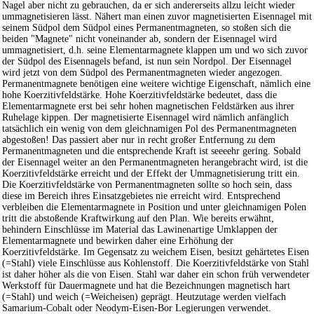
Nagel aber nicht zu gebrauchen, da er sich andererseits allzu leicht wieder
ummagnetisieren lässt. Nähert man einen zuvor magnetisierten Eisennagel mit
seinem Südpol dem Südpol eines Permanentmagneten, so stoßen sich die
beiden "Magnete" nicht voneinander ab, sondern der Eisennagel wird
ummagnetisiert, d.h. seine Elementarmagnete klappen um und wo sich zuvor
der Südpol des Eisennagels befand, ist nun sein Nordpol. Der Eisennagel
wird jetzt von dem Südpol des Permanentmagneten wieder angezogen.
Permanentmagnete benötigen eine weitere wichtige Eigenschaft, nämlich eine
hohe Koerzitivfeldstärke. Hohe Koerzitivfeldstärke bedeutet, dass die
Elementarmagnete erst bei sehr hohen magnetischen Feldstärken aus ihrer
Ruhelage kippen. Der magnetisierte Eisennagel wird nämlich anfänglich
tatsächlich ein wenig von dem gleichnamigen Pol des Permanentmagneten
abgestoßen! Das passiert aber nur in recht großer Entfernung zu dem
Permanentmagneten und die entsprechende Kraft ist seeeehr gering. Sobald
der Eisennagel weiter an den Permanentmagneten herangebracht wird, ist die
Koerzitivfeldstärke erreicht und der Effekt der Ummagnetisierung tritt ein.
Die Koerzitivfeldstärke von Permanentmagneten sollte so hoch sein, dass
diese im Bereich ihres Einsatzgebietes nie erreicht wird. Entsprechend
verbleiben die Elementarmagnete in Position und unter gleichnamigen Polen
tritt die abstoßende Kraftwirkung auf den Plan. Wie bereits erwähnt,
behindern Einschlüsse im Material das Lawinenartige Umklappen der
Elementarmagnete und bewirken daher eine Erhöhung der
Koerzitivfeldstärke. Im Gegensatz zu weichem Eisen, besitzt gehärtetes Eisen
(=Stahl) viele Einschlüsse aus Kohlenstoff. Die Koerzitivfeldstärke von Stahl
ist daher höher als die von Eisen. Stahl war daher ein schon früh verwendeter
Werkstoff für Dauermagnete und hat die Bezeichnungen magnetisch hart
(=Stahl) und weich (=Weicheisen) geprägt. Heutzutage werden vielfach
Samarium-Cobalt oder Neodym-Eisen-Bor Legierungen verwendet.