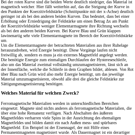
Bei der roten Kurve sind die beiden Werte deutlich niedriger, das Material ist
magnetisch weicher. Hier fällt weiterhin auf, das die Steigung der Kurve in
den Punkten der Koerzitivfeldstärke (Schnittpunkte mit der x-Achse) deutlich
geringer ist als bei den anderen beiden Kurven. Das bedeutet, dass bei einer
Erhöhung oder Erniedrigung der Feldstärke um einen Betrag Δx am Punkt
der Koerzitivfeldstärke weniger Elementarmagnete ihre Richtung wechseln
als bei den anderen beiden Kurven. Bei Kurve Blau und Grün klappen
lawinenartig sehr viele Elementarmagnete im Bereich der Koerzitivfeldstärke
um.
Um die Elementarmagnete der betrachteten Materialien aus ihrer Ruhelage
herauszudrehen, wird Energie benötigt. Diese Vorgänge laufen nicht
freiwillig ab, sondern es muss ja ein externes Magnetfeld angelegt werden.
Die benötigte Energie zum einmaligen Durchlaufen der Hystereseschleife,
also um das Material zweimal vollständig umzumagnetisieren, lässt sich an
der Innenfläche, welche die Schleife in dem Graphen bildet, ablesen. Von Rot
über Blau nach Grün wird also mehr Energie benötigt, um das jeweilige
Material umzumagnetisieren, obwohl alle drei die gleiche Feldstärke zur
Sättigungsmagnetisierung benötigen.
Welches Material für welchen Zweck?
Ferromagnetische Materialien werden in unterschiedlichen Bereichen
eingesetzt. Magnete sind nichts anderes als ferromagnetische Materialien, die
über eine hohe Remanenz verfügen. Nach Abschalten des äußeren
Magnetfeldes verharren viele Spins in der Ausrichtung des ehemaligen
Magnetfeldes und bilden damit ein nach Außen mess- und spürbares
Magnetfeld. Ein Beispiel ist der Eisennagel, der mit Hilfe eines
Permanentmagneten magnetisiert wurde. Als Dauermagnet ist ein derartiger