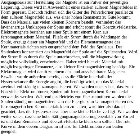
Ausgangsbasis zur Herstellung der Magnete ist ein Pulver der jeweiligen
Legierung. Dieses wird in Anwesenheit eines starken äußeren Magnetfeldes in
Form gepresst. Dadurch richten sich die Gitter der Pulverkörner parallel zu
dem äußeren Magnetfeld aus, was einer hohen Remanenz zu Gute kommt.
Dass das Material aus vielen kleinen Körnern besteht, verhindert das
lawinenartige Umklappen der Spins und erhöht somit die Koerzitivfeldstärke.
Elektromagnete bestehen aus einer Spule mit einem Kern aus
ferromagnetischem Material. Fließt ein Strom durch die Windungen der
Spule, erzeugt dieser ein Magnetfeld und die Elementarmagnete des
Kernmaterials richten sich entsprechend dem Feld der Spule aus. Der
Spulenkern konzentriert das Magnetfeld der Spule auf die Spulenenden. Wird
der Stromfluss durch die Spule unterbrochen, soll die Magnetwirkung
möglichst vollständig verschwinden. Daher wird hier ein Material mit
möglichst geringer Remanenz, also kleiner Restmagnetisierung benötigt. Ein
Elektromagnet wird damit zu einem ein- und ausschaltbaren Magneten.
Erwähnt wurde außerdem bereits, dass die Fläche innerhalb der
Hysteresekurve die Energie angibt, die benötigt wird, um das Material
zweimal vollständig umzumagnetisieren. Wir werden noch sehen, dass zum
Bau vieler Elektromotoren, Spulen mit ferromagnetischem Kernmaterial
verwendet werden. Während des Betriebs von Elektromotoren werden die
Spulen ständig ummagnetisiert. Um die Energie zum Ummagnetisieren des
ferromagnetischen Kernmaterials klein zu halten, wird hier also darauf
geachtet, dass die Hysteresekurve über eine kleine Fläche verfügt. Wir werden
weiter sehen, dass eine hohe Sättigungsmagnetisierung ebenfalls von Vorteil
ist und dass Remanenz und Koerzitivfeldstärke klein sein sollten. Die rote
Kurve in dem oberen Diagramm ist also für Elektromotore am besten
geeignet.