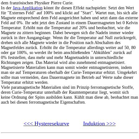
dem französischen Physiker Pierre Curie.
In der
Java-Applikation
könnt ihr diesen Effekt nachspielen: Setzt den Wert
für "Externes Feld" auf 100% und klickt auf "Start". Wartet nun, bis sich alle
Magnete entsprechend dem Feld ausgerichtet haben und setzt dann das externe
Feld auf 0%. Ihr seht jetzt den Zustand in einem Dauermagneten bei 0 Kelvin
Temperatur. Erhöht nun die Temperatur auf 20% und beobachtet, wie die
Magnete zu zittern beginnen. Dabei bewegen sich die Nadeln immer wieder
zurück in ihre Ausgangslage. Wenn ihr die Temperatur auf Null zurückregelt,
drehen sich alle Magnete wieder in die Position nach Abschalten des
Magnetfeldes zurück. Erhöht ihr die Temperatur allerdings weiter auf 50, 80
oder gar 100%, so werdet ihr beim anschließenden "Abkühlen" zurück auf
0% feststellen, dass mehr und mehr Magnetnadeln in unterschiedliche
Richtungen zeigen. Das Material wird also zunehmend entmagnetisiert.
Magnetisierte Materialien kann man somit wieder entmagnetisieren, indem
man sie auf Temperaturen oberhalb der Curie-Temperatur erhitzt. Umgekehrt
sollte man vermeiden, dass Dauermagnete im Betrieb auf Werte nahe dieser
Temperatur erhitzt werden.
Viele paramagnetische Materialien sind im Prinzip ferromagnetische Stoffe,
deren Curie-Temperatur unterhalb der Raumtemperatur liegt, womit sich
keine Ordnung der Spins ausbilden kann. Kühlt man diese ab, beobachtet man
auch bei diesen ferromagnetische Eigenschaften.
<<< Hysteresekurve
Induktion >>>