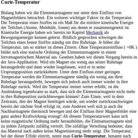
Curie-Temperatur
Bislang haben wir die Elementarmagnete nur unter dem Einfluss von
Magnetfeldern betrachtet. Ein weiterer wichtiger Faktor ist die Temperatur.
Die Temperatur eines Stoffes ist ein Maß für die mittlere kinetische Energie
der Teilchen (Atome, Moleküle, Ionen) aus denen er zusammengesetzt ist.
Kinetische Energie haben wir bereits im Kapitel
Mechanik
als
Bewegungsenergie kennen gelernt. Bildlich gesprochen schwingen die
Teilchen eines festen Stoffes ständig um ihre Ruhelage. Je höher die
Temperatur, um so stärker ist dieses Zittern. Ohne Temperatureinfluss ( =0K )
bildet sich eine statische Ordnung der Elementarmagnete in einem
ferromagnetischem Material aus. Gesehen haben wir diesen Vorgang bereits in
der Java-Applikation. Wird ein Magnet ein wenig aus seiner Ruhelage
herausgedreht und dann wieder losgelassen, wird er in seine
Ursprungsposition zurückkehren. Unter dem Einfluss einer geringen
Temperatur werden die Elementarmagnete ständig ein wenig aus ihrer
Ruhelage herausgedreht, bewegen sich jedoch auch immer wieder in ihre
Ruhelage zurück. Wird die Temperatur immer weiter erhöht, ist die
Auslenkung irgendwann so stark, dass sich die Elementarmagnete nicht mehr
in ihre Ruheposition zurückbewegen können! Zum Einen, weil in dem
Zeitraum, den der Magnet benötigen würde, um wieder zurückzuschwingen
bereits der nächste Stoß erfolgt ist, zum Anderen weil sich ja auch die
Nachbarmagnete thermisch bewegen und der Einfluss ihrer Magnetfelder eine
ganz andere Kraftwirkung erzeugt! Ab diesem Temperaturwert kann sich
keine magnetische Ordnung mehr herausbilden, die Elemantarmagnete sind
zu jedem Zeitpunkt zufällig verteilt. Die zufällige Verteilung bedeutet, dass
das Material nach außen keine Magnetisierung mehr zeigt. Die Temperatur,
bei der dieser Effekt eintritt, nennt man
Curie-Temperatur
, benannt nach