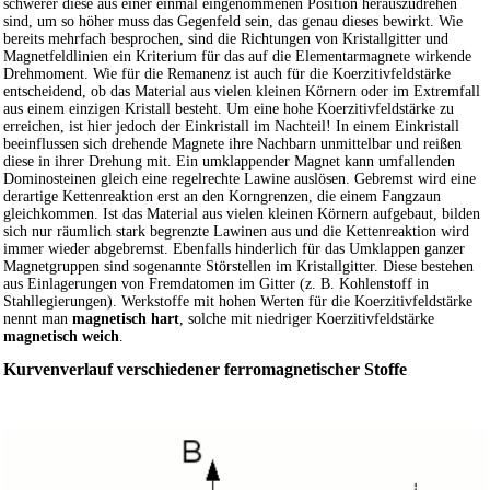
schwerer diese aus einer einmal eingenommenen Position herauszudrehen
sind, um so höher muss das Gegenfeld sein, das genau dieses bewirkt. Wie
bereits mehrfach besprochen, sind die Richtungen von Kristallgitter und
Magnetfeldlinien ein Kriterium für das auf die Elementarmagnete wirkende
Drehmoment. Wie für die Remanenz ist auch für die Koerzitivfeldstärke
entscheidend, ob das Material aus vielen kleinen Körnern oder im Extremfall
aus einem einzigen Kristall besteht. Um eine hohe Koerzitivfeldstärke zu
erreichen, ist hier jedoch der Einkristall im Nachteil! In einem Einkristall
beeinflussen sich drehende Magnete ihre Nachbarn unmittelbar und reißen
diese in ihrer Drehung mit. Ein umklappender Magnet kann umfallenden
Dominosteinen gleich eine regelrechte Lawine auslösen. Gebremst wird eine
derartige Kettenreaktion erst an den Korngrenzen, die einem Fangzaun
gleichkommen. Ist das Material aus vielen kleinen Körnern aufgebaut, bilden
sich nur räumlich stark begrenzte Lawinen aus und die Kettenreaktion wird
immer wieder abgebremst. Ebenfalls hinderlich für das Umklappen ganzer
Magnetgruppen sind sogenannte Störstellen im Kristallgitter. Diese bestehen
aus Einlagerungen von Fremdatomen im Gitter (z. B. Kohlenstoff in
Stahllegierungen). Werkstoffe mit hohen Werten für die Koerzitivfeldstärke
nennt man
magnetisch hart
, solche mit niedriger Koerzitivfeldstärke
magnetisch weich
.
Kurvenverlauf verschiedener ferromagnetischer Stoffe