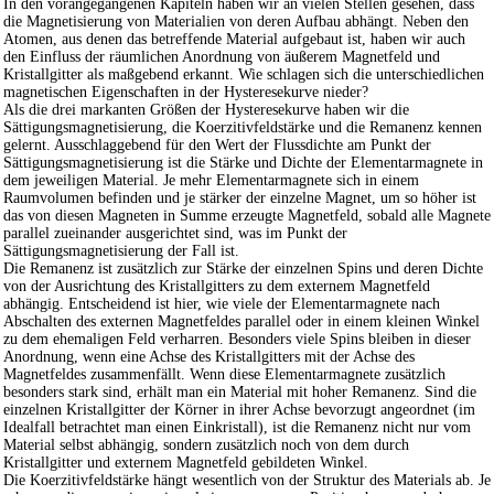
In den vorangegangenen Kapiteln haben wir an vielen Stellen gesehen, dass
die Magnetisierung von Materialien von deren Aufbau abhängt. Neben den
Atomen, aus denen das betreffende Material aufgebaut ist, haben wir auch
den Einfluss der räumlichen Anordnung von äußerem Magnetfeld und
Kristallgitter als maßgebend erkannt. Wie schlagen sich die unterschiedlichen
magnetischen Eigenschaften in der Hysteresekurve nieder?
Als die drei markanten Größen der Hysteresekurve haben wir die
Sättigungsmagnetisierung, die Koerzitivfeldstärke und die Remanenz kennen
gelernt. Ausschlaggebend für den Wert der Flussdichte am Punkt der
Sättigungsmagnetisierung ist die Stärke und Dichte der Elementarmagnete in
dem jeweiligen Material. Je mehr Elementarmagnete sich in einem
Raumvolumen befinden und je stärker der einzelne Magnet, um so höher ist
das von diesen Magneten in Summe erzeugte Magnetfeld, sobald alle Magnete
parallel zueinander ausgerichtet sind, was im Punkt der
Sättigungsmagnetisierung der Fall ist.
Die Remanenz ist zusätzlich zur Stärke der einzelnen Spins und deren Dichte
von der Ausrichtung des Kristallgitters zu dem externem Magnetfeld
abhängig. Entscheidend ist hier, wie viele der Elementarmagnete nach
Abschalten des externen Magnetfeldes parallel oder in einem kleinen Winkel
zu dem ehemaligen Feld verharren. Besonders viele Spins bleiben in dieser
Anordnung, wenn eine Achse des Kristallgitters mit der Achse des
Magnetfeldes zusammenfällt. Wenn diese Elementarmagnete zusätzlich
besonders stark sind, erhält man ein Material mit hoher Remanenz. Sind die
einzelnen Kristallgitter der Körner in ihrer Achse bevorzugt angeordnet (im
Idealfall betrachtet man einen Einkristall), ist die Remanenz nicht nur vom
Material selbst abhängig, sondern zusätzlich noch von dem durch
Kristallgitter und externem Magnetfeld gebildeten Winkel.
Die Koerzitivfeldstärke hängt wesentlich von der Struktur des Materials ab. Je