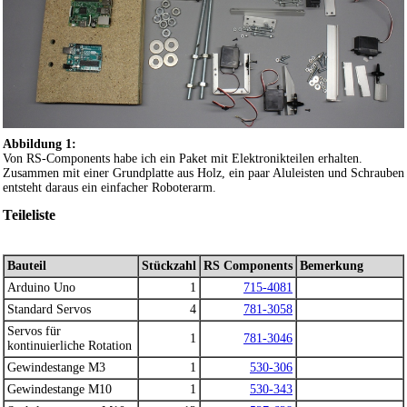
Abbildung 1:
Von RS-Components habe ich ein Paket mit Elektronikteilen erhalten.
Zusammen mit einer Grundplatte aus Holz, ein paar Aluleisten und Schrauben
entsteht daraus ein einfacher Roboterarm.
Teileliste
Bauteil
Stückzahl
RS Components
Bemerkung
Arduino Uno
1
715-4081
Standard Servos
4
781-3058
Servos für
1
781-3046
kontinuierliche Rotation
Gewindestange M3
1
530-306
Gewindestange M10
1
530-343