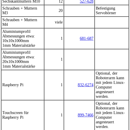
Sechskantmuttern M10
12
527-628
Schrauben + Muttern
Befestigung
20
M3
Servohörner
Schrauben + Muttern
viele
M4
Aluminiumprofil
Abmessungen etwa:
1
681-687
10x10x1000mm
1mm Materialstärke
Aluminiumprofil
Abmessungen etwa:
1
20x10x1000mm
1mm Materialstärke
Optional, der
Roboterarm kann
mit jedem Linux-
Raspberry Pi
1
832-6274
Computer
angesteuert
werden.
Optional, der
Roboterarm kann
Touchscreen für
mit jedem Linux-
1
899-7466
Raspberry Pi
Computer
angesteuert
werden.