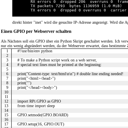
        RX errors 0  dropped 206  overruns 0  frame
        TX packets 7293  bytes 1136959 (1.0 MiB)

        TX errors 0  dropped 0 overruns 0  carrier 
direkt hinter "inet" wird die gesuchte IP-Adresse angezeigt. Wird die Ap
Einen GPIO per Webserver schalten
Als Nächstes soll ein GPIO über ein Python Skript geschaltet werden. Ich ve
nur ein wenig abgeändert werden, da der Webserver erwartet, dass bestimmte 
1
#!/usr/bin/env python
2
3
# To make a Python script work on a web server,
4
# special text lines must be printed at the beginning:
5
6
print("Content-type: text/html\n\n") # double line ending needed!
7
print("<html><head>")
8
print("")
9
print("</head><body>")
10
11
12
import RPi.GPIO as GPIO
13
from time import sleep
14
15
GPIO.setmode(GPIO.BOARD)
16
17
GPIO.setup(16, GPIO.OUT)