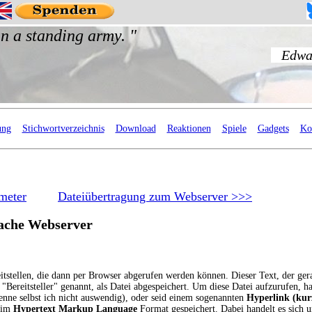
ung
Stichwortverzeichnis
Download
Reaktionen
Spiele
Gadgets
Ko
meter
Dateiübertragung zum Webserver >>>
ache Webserver
tstellen, die dann per Browser abgerufen werden können. Dieser Text, der ger
 "Bereitsteller" genannt, als Datei abgespeichert. Um diese Datei aufzurufen, h
enne selbst ich nicht auswendig), oder seid einem sogenannten
Hyperlink (kur
r im
Hypertext Markup Language
Format gespeichert. Dabei handelt es sich 