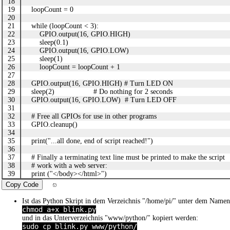
18
19
loopCount = 0
20
21
while (loopCount < 3):
22
GPIO.output(16, GPIO.HIGH)
23
sleep(0.1)
24
GPIO.output(16, GPIO.LOW)
25
sleep(1)
26
loopCount = loopCount + 1
27
28
GPIO.output(16, GPIO.HIGH) # Turn LED ON
29
sleep(2) # Do nothing for 2 seconds
30
GPIO.output(16, GPIO.LOW) # Turn LED OFF
31
32
# Free all GPIOs for use in other programs
33
GPIO.cleanup()
34
35
print("...all done, end of script reached!")
36
37
# Finally a terminating text line must be printed to make the script
38
# work with a web server:
39
print ("</body></html>")
Copy Code
Ist das Python Skript in dem Verzeichnis "/home/pi/" unter dem Namen "
chmod a+x blink.py
und in das Unterverzeichnis "www/python/" kopiert werden:
sudo cp blink.py www/python/