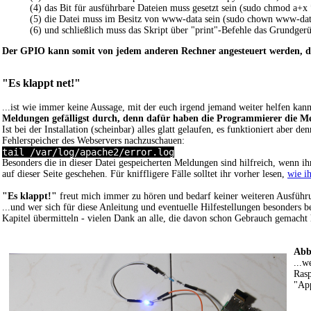
(4) das Bit für ausführbare Dateien muss gesetzt sein (sudo chmod a+x 
(5) die Datei muss im Besitz von www-data sein (sudo chown www-d
(6) und schließlich muss das Skript über "print"-Befehle das Grundge
Der GPIO kann somit von jedem anderen Rechner angesteuert werden, d
"Es klappt net!"
...ist wie immer keine Aussage, mit der euch irgend jemand weiter helfen kann
Meldungen gefälligst durch, denn dafür haben die Programmierer die M
Ist bei der Installation (scheinbar) alles glatt gelaufen, es funktioniert aber d
Fehlerspeicher des Webservers nachzuschauen:
tail /var/log/apache2/error.log
Besonders die in dieser Datei gespeicherten Meldungen sind hilfreich, wenn i
auf dieser Seite geschehen. Für kniffligere Fälle solltet ihr vorher lesen,
wie i
"Es klappt!"
freut mich immer zu hören und bedarf keiner weiteren Ausführ
...und wer sich für diese Anleitung und eventuelle Hilfestellungen besonders
Kapitel übermitteln - vielen Dank an alle, die davon schon Gebrauch gemacht
Abb
...w
Rasp
"App