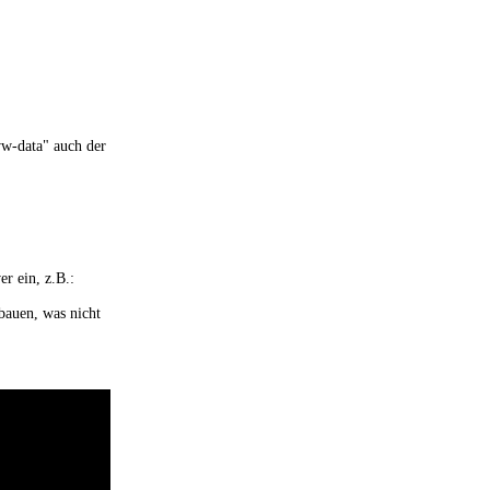
ww-data" auch der
r ein, z.B.:
bauen, was nicht