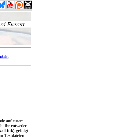
ntakt
ade auf eurem
abt ihr entweder
z: Link)
gefolgt
um Textdateien,