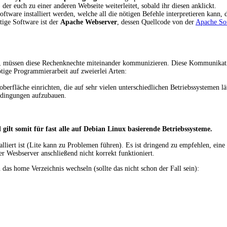
 der euch zu einer anderen Webseite weiterleitet, sobald ihr diesen anklickt.
ware installiert werden, welche all die nötigen Befehle interpretieren kann, d
tige Software ist der
Apache Webserver
, dessen Quellcode von der
Apache So
en, müssen diese Rechenknechte miteinander kommunizieren. Diese Kommunikati
tige Programmierarbeit auf zweierlei Arten:
berfläche einrichten, die auf sehr vielen unterschiedlichen Betriebssystemen lä
edingungen aufzubauen.
 gilt somit für fast alle auf Debian Linux basierende Betriebssysteme.
alliert ist (Lite kann zu Problemen führen). Es ist dringend zu empfehlen, eine
 Wesbserver anschließend nicht korrekt funktioniert.
as home Verzeichnis wechseln (sollte das nicht schon der Fall sein):