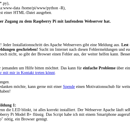
*.py),
ata:www-data /home/pi/www/python -R),
rüst einer HTML-Datei ausgeben.
er Zugang zu dem Raspberry Pi mit laufendem Webserver hat.
! Jeder Installationsschritt des Apache Webservers gibt eine Meldung aus.
Lest 
eldungen geschrieben!
Sucht im Internet nach diesen Fehlermeldungen und eu
ennoch nicht, so gibt der Browser einen Fehler aus, der weiter helfen kann. Besser
hr jemanden um Hilfe bitten möchtet. Das kann für
einfache Probleme
über ei
hr mit mir in Kontakt treten könnt
.
ungen.
 bedanken möchte, kann gerne mit einer
Spende
einen Motivationsschub für weite
 haben!
ildung 1:
enn die LED blinkt, ist alles korrekt installiert. Der Webserver Apache läuft se
berry Pi Model B+ flüssig. Das Script habe ich mit einem Smartphone augerufe
" nötig, ein Browser genügt.