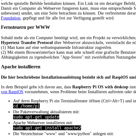
welche spezielle Befehle beinhalten können. Ein Link ist ein derartiger Befehl,
Damit ein Computer als Webserver fungieren kann, muss eine entsprechende Soft
unbewusst) sendet, um eine Seite betrachten zu können. Die verbreitetste derar
Foundation
, gepflegt und für alle frei zur Verfügung gestellt wird.
Fernsteuern per WWW
Sobald mehr als ein Computer benötigt wird, um ein Projekt zu verwirklich
Hypertext Transfer Protocol
über Webserver abzuwickeln, vereinfacht die nö
(1) Man kann auf eine weltumspannende Infrastruktur zugreifen.
(2) Mit einem Browserinterface kann man sehr schnell eine grafische Benutzero
Abhängigkeiten zu irgendwelchen "App-Stores" mit zweifelhaften Nutzungsb
Apache installieren
Die hier beschriebene Installationsanleitung bezieht sich auf RaspiOS und
In dem Beispiel gehe ich davon aus, dass
Raspberry Pi OS with desktop
inst
von RaspiOS
vorzunehmen, wenn Probleme beim Installieren auftreten oder der
Auf derm Raspberry Pi ein Terminalfenster öffnen (Ctrl+Alt+T) und in d
cd /home/pi
Die Paketverwaltung aktualisieren mit:
sudo apt-get update
Apache Webserver installieren mit:
sudo apt-get install apache2
Die Verzeichnisse "www" und "www/python" anlegen mit: