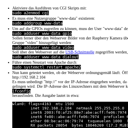
Aktiviere das Ausführen von CGI Skripts mit:
sudo a2enmod cgi
Es muss eine Nutzergruppe "www-data" existieren:
sudo addgroup www-data
Um auf die GPIOs zugreifen zu können, muss der User "www-data" de
sudo adduser www-data gpio
Sollen ferner über den Webserver Bilder von der Raspberry Kamera üb
Gruppe "video" hinzugefügt werden:
sudo adduser www-data video
Soll über den Webserver auf die
USB-Schnittstelle
zugegriffen werden,
sudo adduser www-data dialout
Führe einen Neustart von Apache durch:
sudo systemctl restart apache2
Nun kann getestet werden, ob der Webserver ordnungsgemäß läuft. Öff
http://192.168.2.104
Es muss unbedingt "http://" vor der IP-Adresse eingegeben werden, da d
gelingen wird. Die IP-Adresse des Linuxrechners mit dem Webserver k
ifconfig
herausfinden. Die Ausgabe lautet in etwa:
wlan0: flags=4163
  mtu 1500

        inet 192.168.2.104  netmask 255.255.255.0  
        inet6 2003:f0:af25:88e7:abe:acff:fe06:7974
        inet6 fe80::abe:acff:fe06:7974  prefixlen 
        ether 08:be:ac:06:79:74  txqueuelen 1000  (
        RX packets 28054  bytes 18046269 (17.2 MiB)