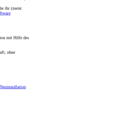
ie ihr (meist
ftware
on mit Hilfe des
uft, ohne
Neuinstallation