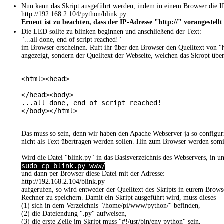
Nun kann das Skript ausgeführt werden, indem in einem Browser die IP
http://192.168.2.104/python/blink.py
Erneut ist zu beachten, dass der IP-Adresse "http://" vorangestellt
Die LED sollte zu blinken beginnen und anschließend der Text:
"...all done, end of script reached!"
im Browser erscheinen. Ruft ihr über den Browser den Quelltext von "h
angezeigt, sondern der Quelltext der Webseite, welchen das Skropt über 
<html><head>

</head><body>

...all done, end of script reached!

</body></html>

Das muss so sein, denn wir haben den Apache Webserver ja so configuri
nicht als Text übertragen werden sollen. Hin zum Browser werden somit 
Wird die Datei "blink.py" in das Basisverzeichnis des Webservers, in 
sudo cp blink.py www/
und dann per Browser diese Datei mit der Adresse:
http://192.168.2.104/blink.py
aufgerufen, so wird entweder der Quelltext des Skripts in eurem Brows
Rechner zu speichern. Damit ein Skript ausgeführt wird, muss dieses
(1) sich in dem Verzeichnis "/home/pi/www/python/" befinden,
(2) die Dateiendung ".py" aufweisen,
(3) die erste Zeile im Skript muss "#!/usr/bin/env python" sein,