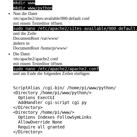
mkdir www
mkdir www/python
Nun die Datei
/etc/apache2/sites-available/000-default.conf
mit einem Texteditor öffnen:
sudo nano /etc/apache2/sites-available/000-default
und die Zeile:
DocumentRoot /var/www/
ändern in:
DocumentRoot /home/pi/www/
Die Datei:
/etc/apache2/apache2.conf
mit einem Texteditor öffnen:
sudo nano /etc/apache2/apache2.conf
und am Ende die folgenden Zeilen einfügen:
ScriptAlias /cgi-bin/ /home/pi/www/python/

<Directory /home/pi/www/python/>

  Options ExecCGI

  AddHandler cgi-script cgi py

</Directory>

<Directory /home/pi/www/>

  Options Indexes FollowSymLinks

  AllowOverride None

  Require all granted

</Directory>
