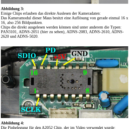
Abbildung 3:
Einige Chips erlauben das direkte Auslesen der Kameradaten:
Das Kameramodul dieser Maus besitzt eine Auflösung von gerade einmal 16 x
16, also 256 Bildpunkten.
Chips die direkt ausgelesen werden können sind unter anderem die Typen:
PAN3101, ADNS-2051 (hier zu sehen), ADNS-2083, ADNS-2610, ADNS-
2620 und ADNS-5020.
Abbildung 4:
Die Pinbelegung für den A2052 Chip, der im Video verwendet wurde: