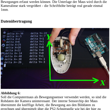
Bewegungen erfasst werden können. Die Unterlage der Maus wird durch die
Kameralinse stark vergrößert - die Schrifthöhe beträgt real gerade einmal
1mm.
Datenübertragung
Abbildung 6:
Soll die Computermaus als Bewegungssensor verwendet werden, so sind die
Rohdaten der Kamera uninteressant. Der interne Sensorchip der Maus
übernimmt die knifflige Arbeit, die Bewegung aus den Bilddaten zu
errechnen und übermittelt über die PS2-Schnittstelle wie bei der hier zu