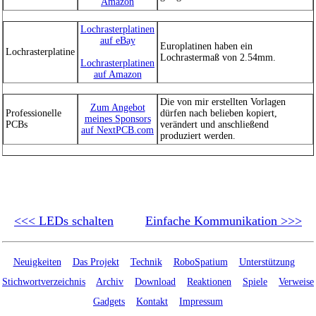
Amazon
Lochrasterplatinen
auf eBay
Europlatinen haben ein
Lochrasterplatine
Lochrastermaß von 2.54mm.
Lochrasterplatinen
auf Amazon
Die von mir erstellten Vorlagen
Zum Angebot
Professionelle
dürfen nach belieben kopiert,
meines Sponsors
PCBs
verändert und anschließend
auf NextPCB.com
produziert werden.
<<< LEDs schalten
Einfache Kommunikation >>>
Neuigkeiten
Das Projekt
Technik
RoboSpatium
Unterstützung
Stichwortverzeichnis
Archiv
Download
Reaktionen
Spiele
Verweise
Gadgets
Kontakt
Impressum