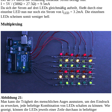
I = 5V / (500Ω + 27.5Ω) = 9.5mA
Da sich der Strom auf drei LEDs gleichmäßig aufteilt, fließt durch eine
einzelne LED nun nur noch ein Strom von
I
= 3.2mA
. Die einzelnen
LED
LEDs scheinen somit weniger hell.
Multiplexing
Abbildung 21:
Man kann die Trägheit des menschlichen Auges ausnutzen, um den Eindruck
zu erwecken, jede beliebige Kombination von LEDs schalten zu können. Wie
gezeigt, können die LEDs jeweils einer Zeile durchaus in beliebiger