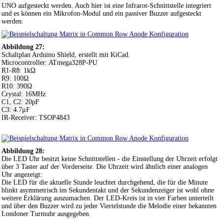
UNO aufgesteckt werden. Auch hier ist eine Infrarot-Schnittstelle integriert
und es können ein Mikrofon-Modul und ein passiver Buzzer aufgesteckt
werden.
Abbildung 27:
Schaltplan Arduino Shield, erstellt mit KiCad.
Microcontroller: ATmega328P-PU
R1-R8: 1kΩ
R9: 100Ω
R10: 390Ω
Crystal: 16MHz
C1, C2: 20pF
C3: 4.7μF
IR-Receiver: TSOP4843
Abbildung 28:
Die LED Uhr besitzt keine Schnittstellen - die Einstellung der Uhrzeit erfolgt
über 3 Taster auf der Vorderseite. Die Uhrzeit wird ähnlich einer analogen
Uhr angezeigt:
Die LED für die aktuelle Stunde leuchtet durchgehend, die für die Minute
blinkt asymmetrisch im Sekundentakt und der Sekundenzeiger ist wohl ohne
weitere Erklärung auszumachen. Der LED-Kreis ist in vier Farben unterteilt
und über den Buzzer wird zu jeder Viertelstunde die Melodie einer bekannten
Londoner Turmuhr ausgegeben.