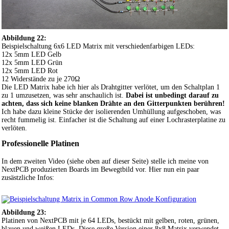
Abbildung 22:
Beispielschaltung 6x6 LED Matrix mit verschiedenfarbigen LEDs:
12x 5mm LED Gelb
12x 5mm LED Grün
12x 5mm LED Rot
12 Widerstände zu je 270Ω
Die LED Matrix habe ich hier als Drahtgitter verlötet, um den Schaltplan 1
zu 1 umzusetzen, was sehr anschaulich ist.
Dabei ist unbedingt darauf zu
achten, dass sich keine blanken Drähte an den Gitterpunkten berühren!
Ich habe dazu kleine Stücke der isolierenden Umhüllung aufgeschoben, was
recht fummelig ist. Einfacher ist die Schaltung auf einer Lochrasterplatine zu
verlöten.
Professionelle Platinen
In dem zweiten Video (siehe oben auf dieser Seite) stelle ich meine von
NextPCB produzierten Boards im Bewegtbild vor. Hier nun ein paar
zusästzliche Infos:
Abbildung 23:
Platinen von NextPCB mit je 64 LEDs, bestückt mit gelben, roten, grünen,
blauen und weißen LEDs. Diese große Version einer 8x8 Matrix verwendet