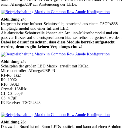
einen ATmega328P zur Ansteuerung der LEDs.
Abbildung 24:
Integriert ist eine Infrarot-Schnittstelle, bestehend aus einem TSOP4838
Empfängermodul und einer Infrarot LED.
Als akustische Schnittstelle können ein Arduino-Mikrofonmodul und ein
passiver Buzzer auf die entsprechenden Buchsenreihen aufgesteckt werden.
Dabei ist darauf zu achten, dass diese Module korrekt aufgesteckt
werden, denn es gibt keinen Verpolungsschutz!
Abbildung 25:
Schaltplan der großen LED Matrix, erstellt mit KiCad.
Microcontroller: ATmega328P-PU
R1-R8: 1kΩ
R9: 100Ω
R10: 390Ω
Crystal: 16MHz
C1, C2: 20pF
C3: 4.7μF
IR-Receiver: TSOP4843
Abbildung 26:
Das zweite Board ist mit 3mm LEDs bestückt und kann auf einen Arduino