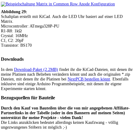
Abbildung 29:
Schaltplan erstellt mit KiCad. Auch die LED Uhr basiert auf einer LED
Matrix.
Microcontroller: ATmega328P-PU
R1-R8: 1kΩ
Crystal: 16MHz
C1, C2: 20pF
Transistor: BS170
Downloads
In dem
Download-Paket (2.2MB)
findet ihr die KiCad-Dateien, mit denen ihr
meine Platinen nach Belieben verändern könnt und auch die originalen *.zip
Dateien, mit denen ihr die Platinen bei
NextPCB bestellen könnt
. Ebenfalls
inklusive sind einige Arduino Programmbeispiele, mit denen ihr eigene
Experimente starten könnt.
Bezugsquellen für Bauteile
Durch den Kauf von Bauteilen über die von mir angegebenen Affiliate-
Partnerlinks in der Tabelle (oder in den Bannern auf meinen Seiten)
unterstützt ihr meine Projekte - vielen Dank!
Die Links anzuklicken bedeutet allerdings keinen Kaufzwang - völlig
ungezwungenes Stöbern ist möglich ;-)