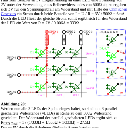
Fällt zum Beispiel an 5V Logikspannung an einer LED eine Spannung von
2V unter der Verwendung eines Reihenwiderstandes von 500Ω ab, so ergeben
sich 3V für den Spannungsabfall am Widerstand und mit Hilfe des
Ohm'schen
Gesetztes
ein Strom durch beide Bauteile von
I = U / R = 3V / 500Ω = 6mA
.
Durch die LED fließt der gleiche Strom, somit ergibt sich für den Widerstand
der LED ein Wert von
R = 2V / 0.006A = 333Ω
.
Abbildung 20:
Werden nun alle 3 LEDs der Spalte eingeschaltet, so sind nun 3 parallel
geschaltete Widerstände (=LEDs) in Reihe zu dem 500Ω Widerstand
geschaltet. Der Widerstand der parallel geschalteten LEDs ergibt sich zu:
R
= 1 / (1/333Ω + 1/333Ω + 1/333Ω) = 27.5Ω
LED Total
Der an 5V durch die Schaltung fließende Strom beträgt nun: