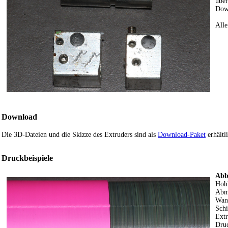
über
Down
Alle
Download
Die 3D-Dateien und die Skizze des Extruders sind als
Download-Paket
erhältl
Druckbeispiele
Abb
Hohl
Abm
Wan
Schi
Ext
Dru