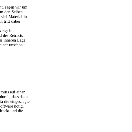
ht, sagen wir um
um den Selben
viel Material in
 tritt dabei
steigt in dem
d des Retracts
er inneren Lage
einer unschön
 muss auf einen
durch, dass dann
da die eingesaugte
Software nötig.
ruckt und die