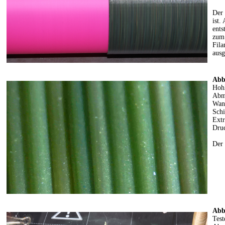
Der 
ist.
ents
zum 
Fila
ausg
Abb
Hohl
Abm
Wan
Schi
Ext
Dru
Der 
Abb
Test