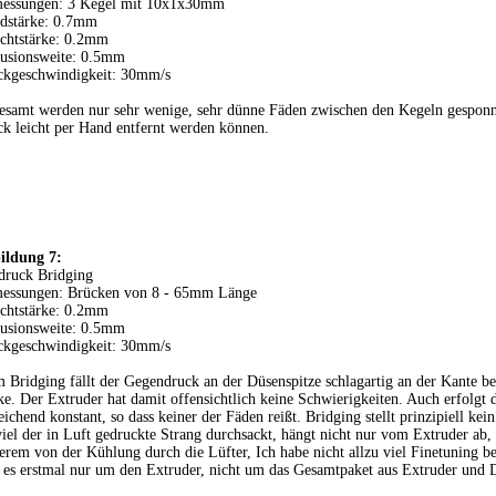
essungen: 3 Kegel mit 10x1x30mm
dstärke: 0.7mm
chtstärke: 0.2mm
rusionsweite: 0.5mm
ckgeschwindigkeit: 30mm/s
esamt werden nur sehr wenige, sehr dünne Fäden zwischen den Kegeln gespon
k leicht per Hand entfernt werden können.
ildung 7:
druck Bridging
essungen: Brücken von 8 - 65mm Länge
chtstärke: 0.2mm
rusionsweite: 0.5mm
ckgeschwindigkeit: 30mm/s
 Bridging fällt der Gegendruck an der Düsenspitze schlagartig an der Kante 
e. Der Extruder hat damit offensichtlich keine Schwierigkeiten. Auch erfolgt 
eichend konstant, so dass keiner der Fäden reißt. Bridging stellt prinzipiell ke
iel der in Luft gedruckte Strang durchsackt, hängt nicht nur vom Extruder ab,
rem von der Kühlung durch die Lüfter, Ich habe nicht allzu viel Finetuning be
 es erstmal nur um den Extruder, nicht um das Gesamtpaket aus Extruder und 