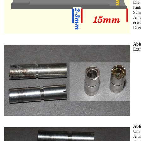
Die 
funk
Schr
An d
erwe
Drei
Abb
Extr
Abb
Um d
Alub