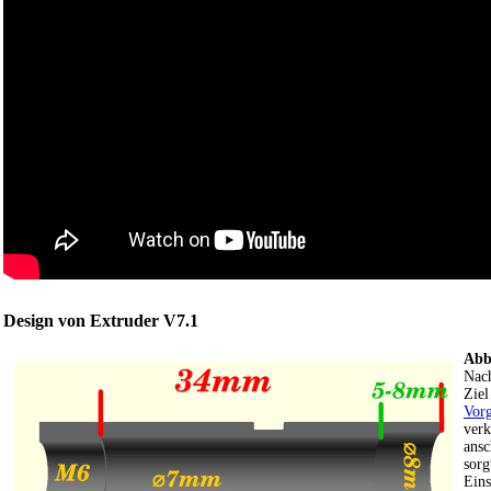
Design von Extruder V7.1
Abb
Nach
Ziel
Vorg
verk
ansc
sorg
Eins