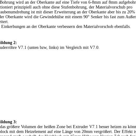
Bohrung wird an der Oberkante auf eine Tiefe von 6-8mm auf 8mm aufgebohr
tioniert prinzipiell auch ohne diese Stufenbohrung, der Materialvorschub pro
aubenumdrehung ist mit dieser Erweiterung an der Oberkante aber bis zu 20%
er Oberkante wird die Gewindehülse mit einem 90° Senker bis fast zum Auße
itert.
 Einkerbungen an der Oberkante verbessern den Materialvorschob ebenfalls.
ildung 2:
uderröhre V7.1 (unten bzw, links) im Vergleich mit V7.0.
ildung 3:
as größere Volumen der heißen Zone bei Extruder V7.1 besser heizen zu könn
lock mit dem Heizelement auf eine Länge von 20mm vergrößert. Der Effekt is