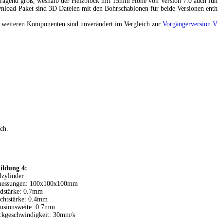
ragend groß, weshalb der Heizblock mit 15mm Höhe von Version 7.0 auch funk
load-Paket sind 3D Dateien mit den Bohrschablonen für beide Versionen enth
 weiteren Komponenten sind unverändert im Vergleich zur
Vorgängerversion V
ich.
ildung 4:
zylinder
essungen: 100x100x100mm
dstärke: 0.7mm
chtstärke: 0.4mm
rusionsweite: 0.7mm
ckgeschwindigkeit: 30mm/s