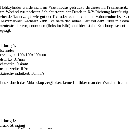
Hohlzylinder wurde nicht im Vasenmodus gedruckt, da dieser im Praxiseinsatz s
 Am Wechsel zur nächsten Schicht stoppt der Druck in X/Y-Richtung kurzfristig
tehende Saum zeigt, wie gut der Extruder von maximalem Volumendurchsatz a
Maximalwert wechseln kann. Ich hatte den selben Test mit dem Prusa mit dem
mentextruder vorgenommen (links im Bild) und hier ist die Erhebung wesentlic
eprägt.
ildung 5:
zylinder
essungen: 100x100x100mm
dstärke: 0.7mm
chtstärke: 0.4mm
rusionsweite: 0.7mm
ckgeschwindigkeit: 30mm/s
Blick durch das Mikroskop zeigt, dass keine Luftblasen an der Wand auftreten.
ildung 6:
druck Stringing