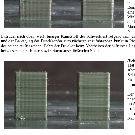
beim
Beim
eine
Wink
der 
Mate
Nun,
Extruder nach oben, weil flüssiger Kunststoff der Schwerkraft folgend nach un
und der Bewegung des Druckkopfes zum nächsten anzufahrenden Punkt in Richtu
der beiden Außenwände, Fährt der Drucker beim Abarbeiten der äußersten L
hervorstehenden Kante sowie einem anschließenden Spalt.
Abb
Test
Abm
Schi
Ext
Dru
Der 
nega
im A
Luft
Durc
Kant