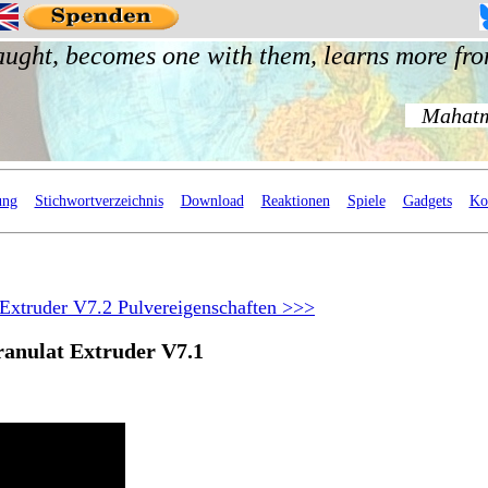
ung
Stichwortverzeichnis
Download
Reaktionen
Spiele
Gadgets
Ko
Extruder V7.2 Pulvereigenschaften >>>
ranulat Extruder V7.1