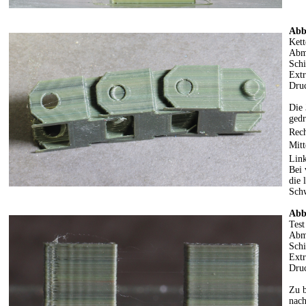
Abb
Kett
Abm
Schi
Ext
Dru
Die 
gedr
Rech
Mitt
Lin
Bei 
die 
Sch
Abb
Test
Abm
Schi
Ext
Dru
Zu b
nach