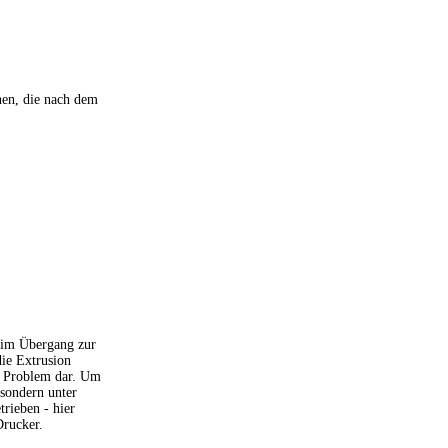
nen, die nach dem
beim Übergang zur
die Extrusion
in Problem dar. Um
 sondern unter
trieben - hier
Drucker.