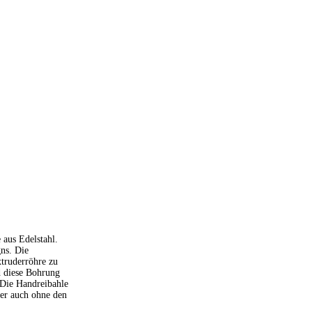
aus Edelstahl.
gns. Die
xtruderröhre zu
d diese Bohrung
 Die Handreibahle
der auch ohne den