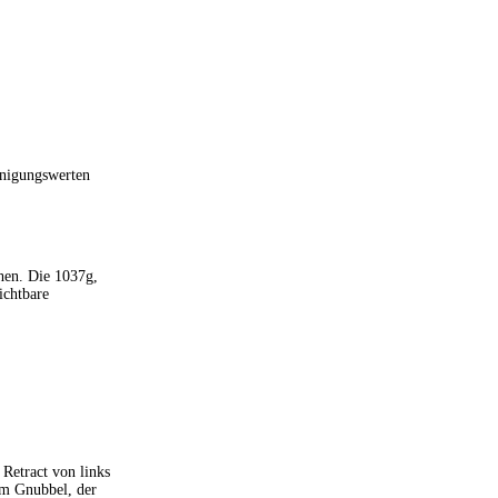
unigungswerten
ehen. Die 1037g,
ichtbare
 Retract von links
nem Gnubbel, der