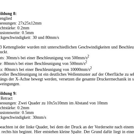
ildung 8:
englied
essungen: 27x25x12mm
chtstärke: 0.2mm
rusionsweite: 0.5mm
ckgeschwindigkeit: 30 und 80mm/s
3 Kettenglieder wurden mit unterschiedlichen Geschwindigkeiten und Beschle
uckt.
2
ts: 30mm/s bei einer Beschleunigung von 500mm/s
2
e: 80mm/s bei einer Beschleunigung von 500mm/s
2
ks: 80mm/s bei einer Beschleunigung von 10000mm/s
voller Beschleunigung ist ein deutliches Wellenmuster auf der Oberfläche zu s
längs der X-Achse bewegt werden, versetzen die gesamte Druckermechanik in s
weingungen.
ildung 9:
 Retract
essungen: Zwei Quader zu 10x5x10mm im Abstand von 10mm
chtstärke: 0.2mm
rusionsweite: 0.5mm
ckgeschwindigkeit: 30mm/s
eachten ist der linke Quader, bei dem der Druck an der Vorderseite nach einem
 rechts hin beginnt. Hier entstehen kleine Spalte. Der Grund dafür liegt in ei