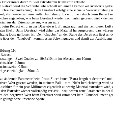
 Druckansatz durch zu viel extrudierten Kunststoff entsteht.
 Retract wird die Schraube sehr schnell um einen Drehwinkel rückwärts gedre
 Schraubenumdrehung. Beim Deretract erfolgt eine schnelle Vorwärtsdrehung 
el, also wieder um eine volle Umdrehung. Es wird theoretisch beim Retract so 
Röhre angehoben, wie beim Deretract wieder nach unten gepresst wird - dennoch
rial aus der Düsenspitze aus; warum nur?
 beim Retract wird an der Düse etwas Luft angesaugt und ein Teil dieser Luft 
ten fließt. Beim Deretract wird daher das Material herausgepresst, dass währen
ng Düse geflossen ist. Der "Gnubbel" an der Stelle des Deretracts liegt an d
age über den "Gnubbel", kommt es zu Schwingungen und damit zur Ausbildung 
ildung 10:
 Retract
essungen: Zwei Quader zu 10x5x10mm im Abstand von 10mm
chtstärke: 0.2mm
rusionsweite: 0.5mm
ckgeschwindigkeit: 30mm/s
zu ändernde Parameter beim Prusa Slicer lautet "Extra length at deretract" und
tiven Wert gesetzt werden, in meinem Fall -1mm. Nicht berücksichtigt wird da
nschluss für ein paar Millimeter eigentlich zu wenig Material extrudiert wird, 
 den Extruder wieder vollständig verlässt - dazu wären neue Parameter in der 
h den negativen Wert beim Deretract wird zumindest kein "Gnubbel" mehr ged
e gelingt ohne unschöne Spalte.