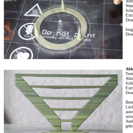
Abm
Wan
Schi
Ext
Dru
Insg
Druc
Abb
Test
Abm
Schi
Ext
Dru
Beim
Lück
ausr
wiev
Ande
geht