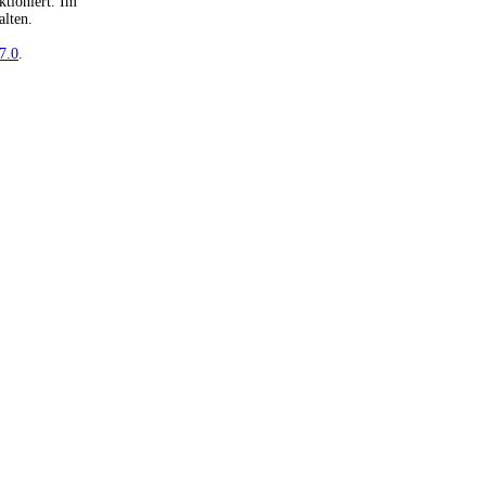
tioniert. Im
alten.
7.0
.