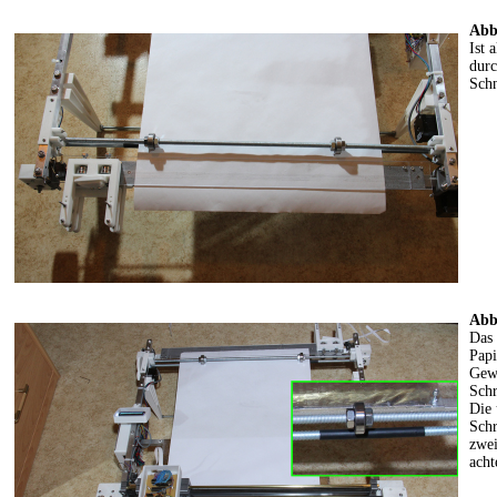
Abb
Ist 
durc
Schn
Abb
Das 
Papi
Gewi
Schr
Die 
Schr
zwei
acht