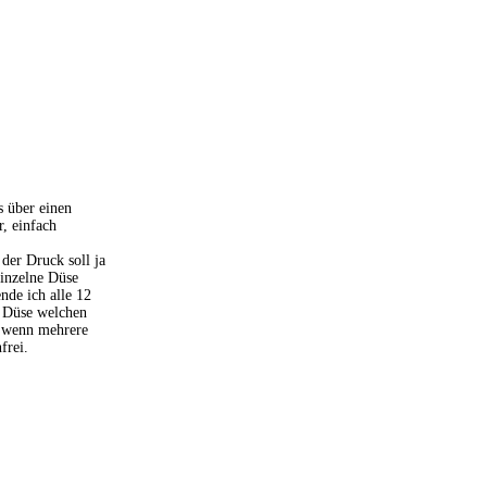
s über einen
, einfach
 der Druck soll ja
einzelne Düse
nde ich alle 12
e Düse welchen
t wenn mehrere
frei.