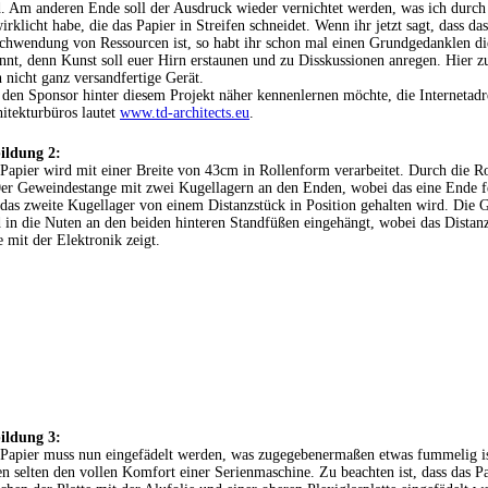
. Am anderen Ende soll der Ausdruck wieder vernichtet werden, was ich durch 
irklicht habe, die das Papier in Streifen schneidet. Wenn ihr jetzt sagt, dass das
chwendung von Ressourcen ist, so habt ihr schon mal einen Grundgedanklen die
nnt, denn Kunst soll euer Hirn erstaunen und zu Disskussionen anregen. Hier zu
 nicht ganz versandfertige Gerät.
den Sponsor hinter diesem Projekt näher kennenlernen möchte, die Internetadre
itekturbüros lautet
www.td-architects.eu
.
ildung 2:
Papier wird mit einer Breite von 43cm in Rollenform verarbeitet. Durch die Ro
r Geweindestange mit zwei Kugellagern an den Enden, wobei das eine Ende fes
das zweite Kugellager von einem Distanzstück in Position gehalten wird. Die
 in die Nuten an den beiden hinteren Standfüßen eingehängt, wobei das Distanz
e mit der Elektronik zeigt.
ildung 3:
Papier muss nun eingefädelt werden, was zugegebenermaßen etwas fummelig is
en selten den vollen Komfort einer Serienmaschine. Zu beachten ist, dass das P