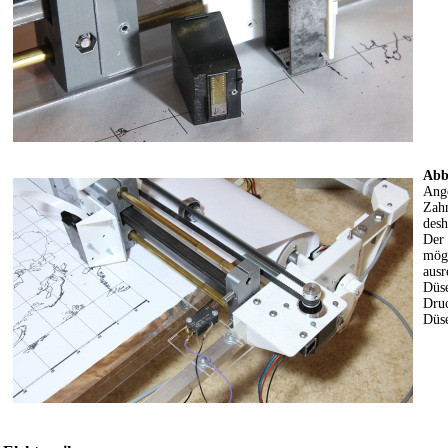
Abb
Ange
Zahn
desh
Der 
mögl
ausr
Düse
Druc
Düse