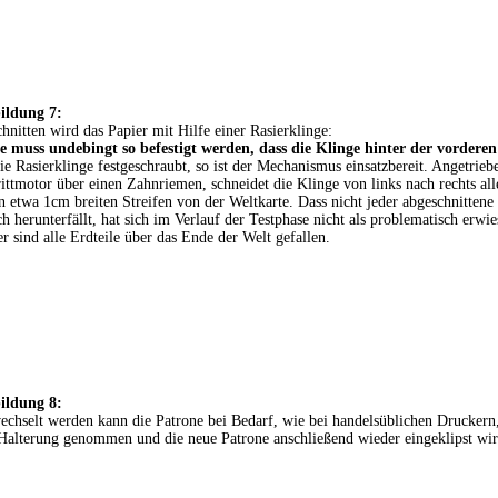
ildung 7:
hnitten wird das Papier mit Hilfe einer Rasierklinge:
e muss undebingt so befestigt werden, dass die Klinge hinter der vorderen
die Rasierklinge festgeschraubt, so ist der Mechanismus einsatzbereit. Angetrie
ittmotor über einen Zahnriemen, schneidet die Klinge von links nach rechts al
n etwa 1cm breiten Streifen von der Weltkarte. Dass nicht jeder abgeschnittene 
ch herunterfällt, hat sich im Verlauf der Testphase nicht als problematisch erwie
er sind alle Erdteile über das Ende der Welt gefallen.
ildung 8:
chselt werden kann die Patrone bei Bedarf, wie bei handelsüblichen Druckern
Halterung genommen und die neue Patrone anschließend wieder eingeklipst wir