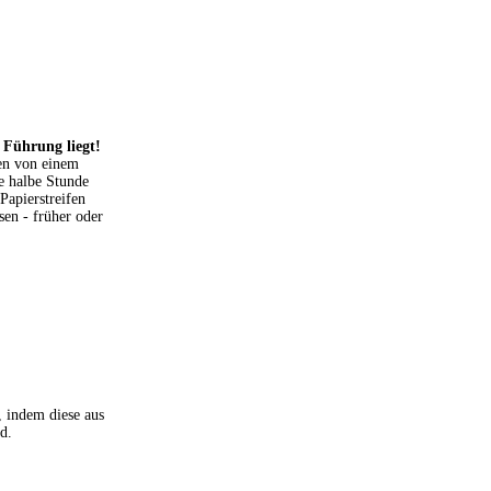
 Führung liegt!
ben von einem
le halbe Stunde
Papierstreifen
sen - früher oder
, indem diese aus
d.