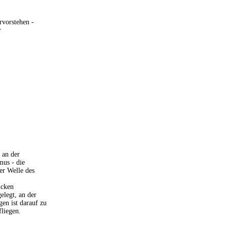
rvorstehen -
r
 an der
mus - die
er Welle des
ücken
elegt, an der
en ist darauf zu
fliegen.