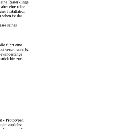
eine Rasierklinge
 aber eine reine
ser Installation
 sehen ist das
sse seines
lle führt eine
t verschraubt ist
 Gewindestange
stück hin zur
t - Prototypen
apier zunächst