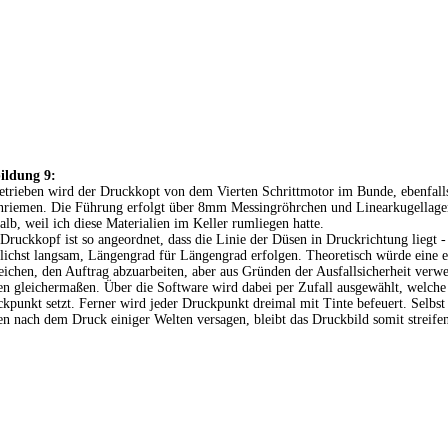
ildung 9:
trieben wird der Druckkopt von dem Vierten Schrittmotor im Bunde, ebenfall
riemen. Die Führung erfolgt über 8mm Messingröhrchen und Linearkugellager
alb, weil ich diese Materialien im Keller rumliegen hatte.
Druckkopf ist so angeordnet, dass die Linie der Düsen in Druckrichtung liegt -
ichst langsam, Längengrad für Längengrad erfolgen. Theoretisch würde eine 
eichen, den Auftrag abzuarbeiten, aber aus Gründen der Ausfallsicherheit verwe
n gleichermaßen. Über die Software wird dabei per Zufall ausgewählt, welch
kpunkt setzt. Ferner wird jeder Druckpunkt dreimal mit Tinte befeuert. Selbs
n nach dem Druck einiger Welten versagen, bleibt das Druckbild somit streifen