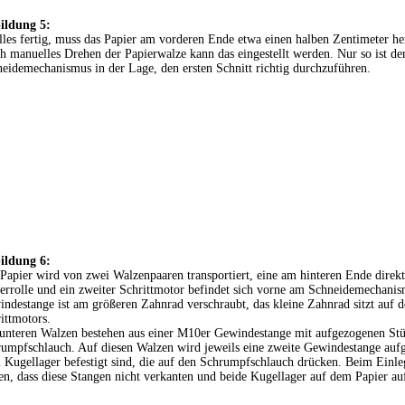
ildung 5:
alles fertig, muss das Papier am vorderen Ende etwa einen halben Zentimeter he
h manuelles Drehen der Papierwalze kann das eingestellt werden. Nur so ist de
eidemechanismus in der Lage, den ersten Schnitt richtig durchzuführen.
ildung 6:
Papier wird von zwei Walzenpaaren transportiert, eine am hinteren Ende direkt
errolle und ein zweiter Schrittmotor befindet sich vorne am Schneidemechanis
ndestange ist am größeren Zahnrad verschraubt, das kleine Zahnrad sitzt auf d
ittmotors.
unteren Walzen bestehen aus einer M10er Gewindestange mit aufgezogenen St
umpfschlauch. Auf diesen Walzen wird jeweils eine zweite Gewindestange aufg
 Kugellager befestigt sind, die auf den Schrumpfschlauch drücken. Beim Einleg
en, dass diese Stangen nicht verkanten und beide Kugellager auf dem Papier au