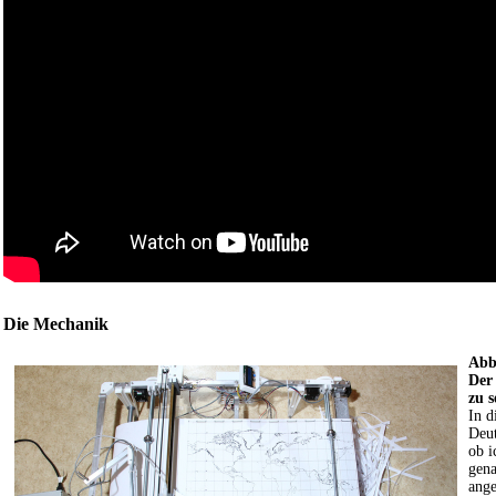
Die Mechanik
Abb
Der
zu s
In d
Deut
ob i
gena
ange