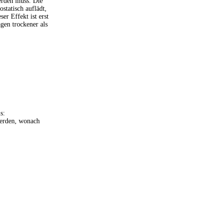
werden muss. Die
ostatisch auflädt,
er Effekt ist erst
agen trockener als
s:
werden, wonach