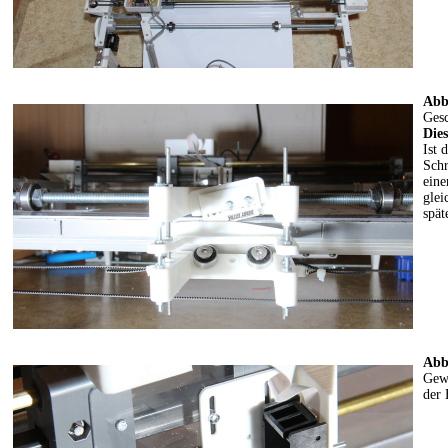
Abb
Gesc
Dies
Ist 
Schr
eine
glei
spät
Abb
Gewe
der 