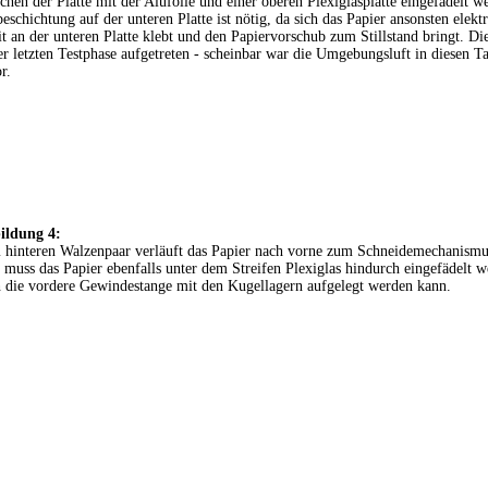
chen der Platte mit der Alufolie und einer oberen Plexiglasplatte eingefädelt 
eschichtung auf der unteren Platte ist nötig, da sich das Papier ansonsten elektr
t an der unteren Platte klebt und den Papiervorschub zum Stillstand bringt. Dies
er letzten Testphase aufgetreten - scheinbar war die Umgebungsluft in diesen T
r.
ildung 4:
hinteren Walzenpaar verläuft das Papier nach vorne zum Schneidemechanismu
 muss das Papier ebenfalls unter dem Streifen Plexiglas hindurch eingefädelt 
 die vordere Gewindestange mit den Kugellagern aufgelegt werden kann.