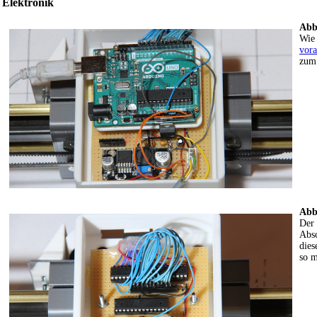
Elektronik
Abb
Wie 
vora
zum 
Abb
Der 
Absc
dies
so 