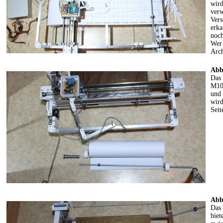
wird
verw
Vers
erka
noch
Wer 
Arch
Abb
Das 
M10e
und 
wird
Seit
Abb
Das 
biet