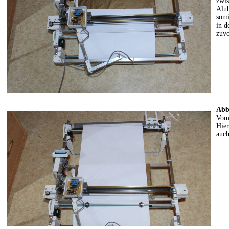
zwis
Alub
somi
in d
zuvo
Abb
Vom 
Hier
auch