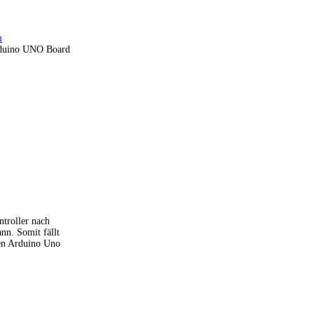
m
Arduino UNO Board
ntroller nach
nn. Somit fällt
den Arduino Uno