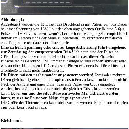
Abbildung 6:
Angesteuert werden die 12 Düsen des Druckkopfes mit Pulsen von 3μs Dauer
bei einer Spannung von 18V. Laut der oben angegebenen Quelle sind 5-6μs
Pulse an 21V zu verwenden, wenn's aber auch mit weniger geht, empfehle ich
immer am unteren Ende der Skala zu operieren. Ich verspreche mir davon
eine längere Lebensdauer der Druckköpfe.
Eine zu hohe Spannung oder eine zu lange Aktivierung führt umgehend
zur Zerstörung der entsprechenden Düse!
Ich hatte eine der Düsen an
GPIO 13 angeschlossen und dabei nicht bedacht, dass dieser Pin beim
Einschalten des Arduino UNO immer für einige Millisekunden aktiviert wird,
was an einer blinkenden LED an diesem Pin zu erkennen ist. Diese Düse hat
anschließend nicht mehr funktioniert...
Die Düsen müssen nacheinander angesteuert werden!
Zwei oder mehrere
Düsen gleichzeitig einen Tintentropfen ausstoßen zu lassen funktioniert nicht!
Nach der Aktivierung einer Düse muss eine Pause von 0.5μs eingelegt
werden, bevor die nächste (aber nicht die gleiche) Düse aktiviert werden
kann.
Bevor ein und die selbe Düse ein zweites Mal aktiviert werden
kann, muss eine Pause von 800μs eingelegt werden!
Die Größe der Tintentropfen kann nicht variiert werden. Es gibt nur: Tropfen
raus oder kein Tropfen raus.
Elektronik