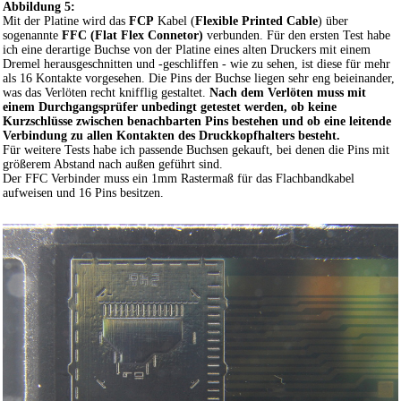
Abbildung 5:
Mit der Platine wird das
FCP
Kabel (
Flexible Printed Cable
) über
sogenannte
FFC (Flat Flex Connetor)
verbunden. Für den ersten Test habe
ich eine derartige Buchse von der Platine eines alten Druckers mit einem
Dremel herausgeschnitten und -geschliffen - wie zu sehen, ist diese für mehr
als 16 Kontakte vorgesehen. Die Pins der Buchse liegen sehr eng beieinander,
was das Verlöten recht knifflig gestaltet.
Nach dem Verlöten muss mit
einem Durchgangsprüfer unbedingt getestet werden, ob keine
Kurzschlüsse zwischen benachbarten Pins bestehen und ob eine leitende
Verbindung zu allen Kontakten des Druckkopfhalters besteht.
Für weitere Tests habe ich passende Buchsen gekauft, bei denen die Pins mit
größerem Abstand nach außen geführt sind.
Der FFC Verbinder muss ein 1mm Rastermaß für das Flachbandkabel
aufweisen und 16 Pins besitzen.