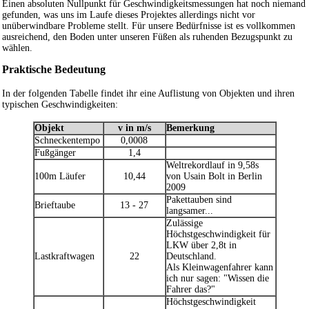
Einen absoluten Nullpunkt für Geschwindigkeitsmessungen hat noch niemand
gefunden, was uns im Laufe dieses Projektes allerdings nicht vor
unüberwindbare Probleme stellt. Für unsere Bedürfnisse ist es vollkommen
ausreichend, den Boden unter unseren Füßen als ruhenden Bezugspunkt zu
wählen.
Praktische Bedeutung
In der folgenden Tabelle findet ihr eine Auflistung von Objekten und ihren
typischen Geschwindigkeiten:
Objekt
v in m/s
Bemerkung
Schneckentempo
0,0008
Fußgänger
1,4
Weltrekordlauf in 9,58s
100m Läufer
10,44
von Usain Bolt in Berlin
2009
Pakettauben sind
Brieftaube
13 - 27
langsamer...
Zulässige
Höchstgeschwindigkeit für
LKW über 2,8t in
Lastkraftwagen
22
Deutschland.
Als Kleinwagenfahrer kann
ich nur sagen: "Wissen die
Fahrer das?"
Höchstgeschwindigkeit