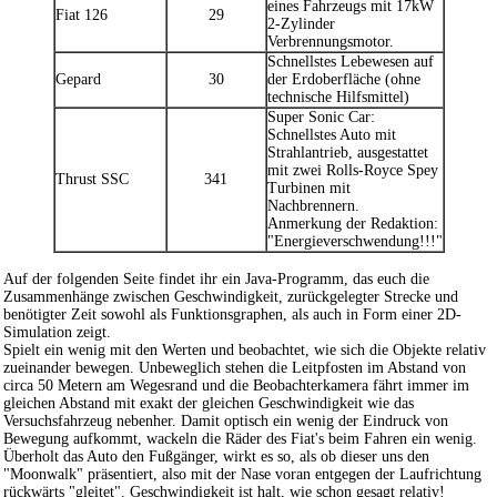
eines Fahrzeugs mit 17kW
Fiat 126
29
2-Zylinder
Verbrennungsmotor.
Schnellstes Lebewesen auf
Gepard
30
der Erdoberfläche (ohne
technische Hilfsmittel)
Super Sonic Car:
Schnellstes Auto mit
Strahlantrieb, ausgestattet
mit zwei Rolls-Royce Spey
Thrust SSC
341
Turbinen mit
Nachbrennern.
Anmerkung der Redaktion:
"Energieverschwendung!!!"
Auf der folgenden Seite findet ihr ein Java-Programm, das euch die
Zusammenhänge zwischen Geschwindigkeit, zurückgelegter Strecke und
benötigter Zeit sowohl als Funktionsgraphen, als auch in Form einer 2D-
Simulation zeigt.
Spielt ein wenig mit den Werten und beobachtet, wie sich die Objekte relativ
zueinander bewegen. Unbeweglich stehen die Leitpfosten im Abstand von
circa 50 Metern am Wegesrand und die Beobachterkamera fährt immer im
gleichen Abstand mit exakt der gleichen Geschwindigkeit wie das
Versuchsfahrzeug nebenher. Damit optisch ein wenig der Eindruck von
Bewegung aufkommt, wackeln die Räder des Fiat's beim Fahren ein wenig.
Überholt das Auto den Fußgänger, wirkt es so, als ob dieser uns den
"Moonwalk" präsentiert, also mit der Nase voran entgegen der Laufrichtung
rückwärts "gleitet". Geschwindigkeit ist halt, wie schon gesagt relativ!