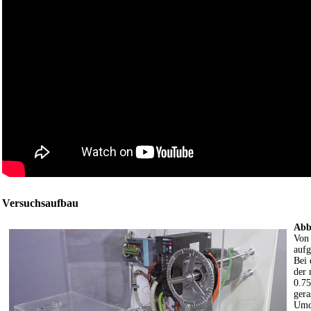
Versuchsaufbau
Abb
Von 
aufg
Bei
der 
0.75
gera
Umdr