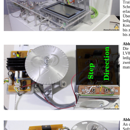
Trai
Schr
erla
Über
ledi
Kont
bis 
bis
Abb
Die 
LV87
ledi
zwei
manu
Abb
An d
Soft