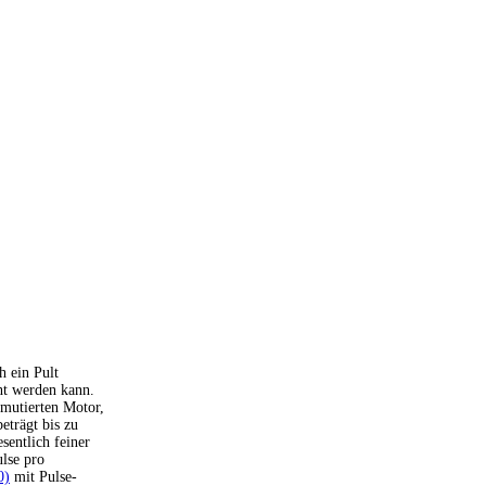
h ein Pult
ht werden kann.
mmutierten Motor,
eträgt bis zu
sentlich feiner
ulse pro
0)
mit Pulse-