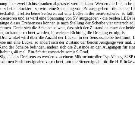
ung über zwei Lichtschranken abgetastet werden kann. Werden die Lichtschra
orscheibe blockiert, so wird eine Spannung von 0V ausgegeben - die beiden L
eschaltet. Treffen beide Sensoren auf eine Lücke in der Sensorscheibe, so fällt 
osensoren und es wird eine Spannung von 5V ausgegeben - die beiden LEDs le
änge dieses Drehsensors können je nach Stellung der Scheibe vier unterschied
ehmen. Dreht sich die Scheibe so weit, dass sich der Zustand an einer der beid
rt, so kann errechnet werden, in welcher Richtung die Drehung erfolgt ist.
Drehwinkel wird über die Anzahl der Lücken in der Sensorscheibe bestimmt. D
ibe um eine Lücke, so ändert sich der Zustand der beiden Ausgänge vier mal.
and der Scheibe befinden, ändern sich die Zustände an den Ausgängen für eine
ehung 40 mal. Ein Schritt entspricht somit 9 Grad.
Signale des Drehsensors werden von einem Mikrocontroller Typ ATmega328P 
externen Positionssignalen verrechnet, um die Steuersignale für die H-Brücke 