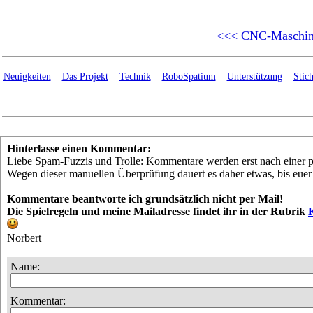
<<< CNC-Maschi
Neuigkeiten
Das Projekt
Technik
RoboSpatium
Unterstützung
Stic