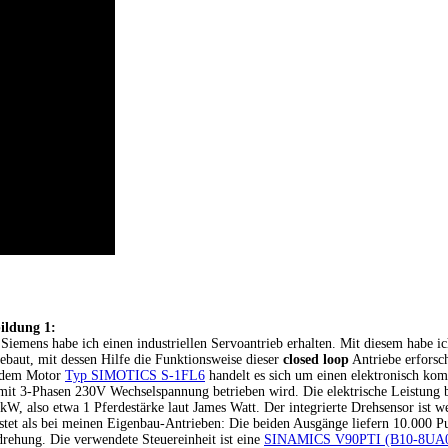
ildung 1:
Siemens habe ich einen industriellen Servoantrieb erhalten. Mit diesem habe ic
ebaut, mit dessen Hilfe die Funktionsweise dieser
closed loop
Antriebe erforsc
 dem Motor
Typ SIMOTICS S-1FL6
handelt es sich um einen elektronisch ko
mit 3-Phasen 230V Wechselspannung betrieben wird. Die elektrische Leistung b
kW, also etwa 1 Pferdestärke laut James Watt. Der integrierte Drehsensor ist we
stet als bei meinen Eigenbau-Antrieben: Die beiden Ausgänge liefern 10.000 P
ehung. Die verwendete Steuereinheit ist eine
SINAMICS V90PTI (B10-8UA