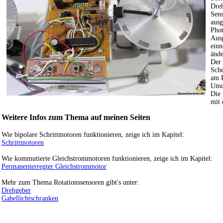
Dreh
Sens
ausg
Phot
Ausg
einn
ände
Der 
Sche
am R
Umdr
Die 
mit 
Weitere Infos zum Thema auf meinen Seiten
Wie bipolare Schrittmotoren funktionieren, zeige ich im Kapitel:
Schrittmotoren
Wie kommutierte Gleichstrommotoren funktionieren, zeige ich im Kapitel:
Permanenterregter Gleichstrommotor
Mehr zum Thema Rotationssensoren gibt's unter:
Drehgeber
Gabellichtschranken