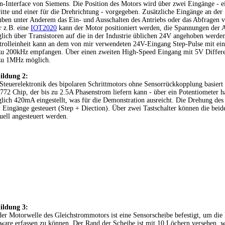
n-Interface von Siemens. Die Position des Motors wird über zwei Eingänge - ei
itte und einer für die Drehrichtung - vorgegeben. Zusätzliche Eingänge an der 
uben unter Anderem das Ein- und Ausschalten des Antriebs oder das Abfragen 
 z.B. eine
IOT2020
kann der Motor positioniert werden, die Spannungen der
glich über Transistoren auf die in der Industrie üblichen 24V angehoben wer
rolleinheit kann an dem von mir verwendeten 24V-Eingang Step-Pulse mit ei
zu 200kHz empfangen. Über einen zweiten High-Speed Eingang mit 5V Differ
 zu 1MHz möglich.
ildung 2:
Steuerelektronik des bipolaren Schrittmotors ohne Sensorrückkopplung basiert
72 Chip, der bis zu 2.5A Phasenstrom liefern kann - über ein Potentiometer ha
glich 420mA eingestellt, was für die Demonstration ausreicht. Die Drehung de
 Eingänge gesteuert (Step + Diection). Über zwei Tastschalter können die bei
ell angesteuert werden.
ildung 3:
er Motorwelle des Gleichstrommotors ist eine Sensorscheibe befestigt, um die
ware erfassen zu können. Der Rand der Scheibe ist mit 10 Löchern versehen, 