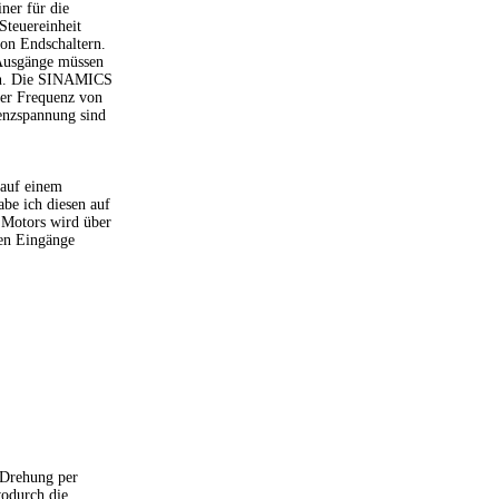
ner für die
Steuereinheit
von Endschaltern.
 Ausgänge müssen
den. Die SINAMICS
ner Frequenz von
enzspannung sind
 auf einem
be ich diesen auf
s Motors wird über
den Eingänge
 Drehung per
wodurch die