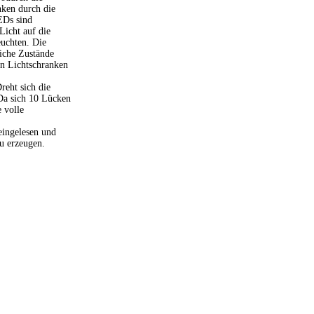
nken durch die
EDs sind
Licht auf die
uchten. Die
liche Zustände
en Lichtschranken
reht sich die
 Da sich 10 Lücken
 volle
eingelesen und
zu erzeugen.