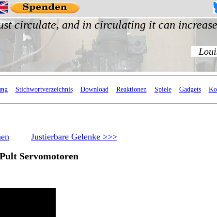
ung
Stichwortverzeichnis
Download
Reaktionen
Spiele
Gadgets
Ko
nen
Justierbare Gelenke >>>
Pult Servomotoren