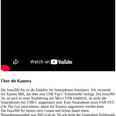
Über die Kamera
Die Insta360 Air ist als Zubehör für Smartphones konzipiert. Ich verwende
ein Xiaomi Mi6, das über eine USB Typ C Schnittstelle verfügt. Die Insta360
Air ist auch in einer Ausführung mit Micro USB erhältlich, da nicht alle
Smartphones mit USB-C ausgestattet sind. Euer Smartphone muss USB OTG
(On The Go) unterstützen, damit die Kamera angesteuert werden kann.
Die Insta360 Air besitzt zwei Linsen und lichtet damit einen
Betrachtungswinkel von 360 Grad ab. Da ich nicht der Generation Selfiewahn