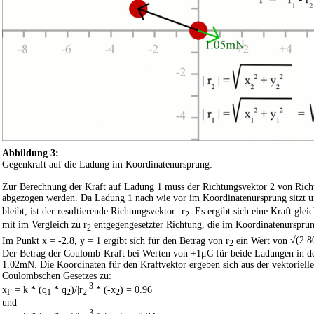
Abbildung 3:
Gegenkraft auf die Ladung im Koordinatenursprung:
Zur Berechnung der Kraft auf Ladung 1 muss der Richtungsvektor 2 von Rich
abgezogen werden. Da Ladung 1 nach wie vor im Koordinatenursprung sitzt u
bleibt, ist der resultierende Richtungsvektor -r
. Es ergibt sich eine Kraft glei
2
mit im Vergleich zu r
entgegengesetzter Richtung, die im Koordinatenursprun
2
Im Punkt x = -2.8, y = 1 ergibt sich für den Betrag von r
ein Wert von
√(2.8
2
Der Betrag der Coulomb-Kraft bei Werten von +1μC für beide Ladungen in d
1.02mN. Die Koordinaten für den Kraftvektor ergeben sich aus der vektoriell
Coulombschen Gesetzes zu:
3
x
= k * (q
* q
)/|r
|
* (-x
) = 0.96
F
1
2
2
2
und
3