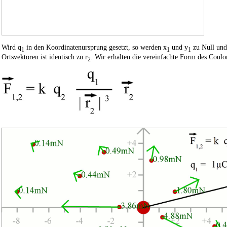
Wird q
in den Koordinatenursprung gesetzt, so werden x
und y
zu Null und
1
1
1
Ortsvektoren ist identisch zu r
. Wir erhalten die vereinfachte Form des Coul
2