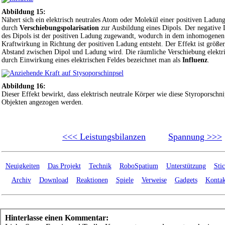
Abbildung 15:
Nähert sich ein elektrisch neutrales Atom oder Molekül einer positiven Ladun
durch
Verschiebungspolarisation
zur Ausbildung eines Dipols. Der negative
des Dipols ist der positiven Ladung zugewandt, wodurch in dem inhomogenen
Kraftwirkung in Richtung der positiven Ladung entsteht. Der Effekt ist größer,
Abstand zwischen Dipol und Ladung wird. Die räumliche Verschiebung elektr
durch Einwirkung eines elektrischen Feldes bezeichnet man als
Influenz
.
Abbildung 16:
Dieser Effekt bewirkt, dass elektrisch neutrale Körper wie diese Styroporschn
Objekten angezogen werden.
<<< Leistungsbilanzen
Spannung >>>
Neuigkeiten
Das Projekt
Technik
RoboSpatium
Unterstützung
Sti
Archiv
Download
Reaktionen
Spiele
Verweise
Gadgets
Kontak