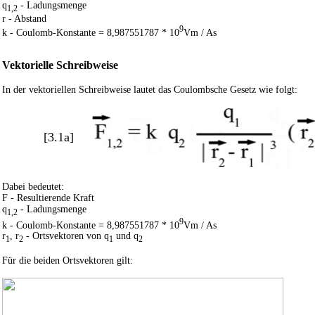
q
- Ladungsmenge
1,2
r - Abstand
9
k - Coulomb-Konstante = 8,987551787 * 10
Vm / As
Vektorielle Schreibweise
In der vektoriellen Schreibweise lautet das Coulombsche Gesetz wie folgt:
[3.1a]
Dabei bedeutet:
F - Resultierende Kraft
q
- Ladungsmenge
1,2
9
k - Coulomb-Konstante = 8,987551787 * 10
Vm / As
r
, r
- Ortsvektoren von q
und q
1
2
1
2
Für die beiden Ortsvektoren gilt: