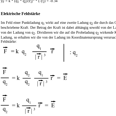
y
= k * (q
* q
)/|r
|
* (-y
) = -0.34
F
1
2
2
2
Elektrische Feldstärke
Im Feld einer Punktladung q
wirkt auf eine zweite Ladung q
die durch das 
1
2
beschriebene Kraft. Der Betrag der Kraft ist dabei abhängig sowohl von der 
von der Ladung von q
. Dividieren wir die auf die Probeladung q
wirkende K
2
2
Ladung, so erhalten wir die von der Ladung im Koordinatenursprung verursach
Feldstärke: