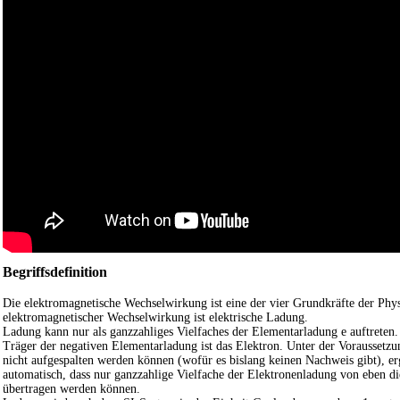
Begriffsdefinition
Die elektromagnetische Wechselwirkung ist eine der vier Grundkräfte der Phy
elektromagnetischer Wechselwirkung ist elektrische Ladung.
Ladung kann nur als ganzzahliges Vielfaches der Elementarladung e auftreten.
Träger der negativen Elementarladung ist das Elektron. Unter der Voraussetzu
nicht aufgespalten werden können (wofür es bislang keinen Nachweis gibt), erg
automatisch, dass nur ganzzahlige Vielfache der Elektronenladung von eben d
übertragen werden können.