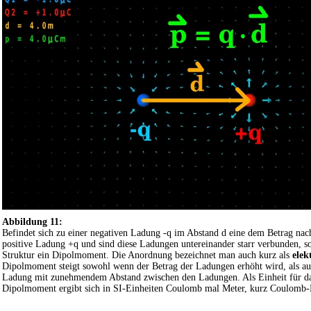
Abbildung 11:
Befindet sich zu einer negativen Ladung -q im Abstand d eine dem Betrag nac
positive Ladung +q und sind diese Ladungen untereinander starr verbunden, so 
Struktur ein Dipolmoment. Die Anordnung bezeichnet man auch kurz als
elek
Dipolmoment steigt sowohl wenn der Betrag der Ladungen erhöht wird, als au
Ladung mit zunehmendem Abstand zwischen den Ladungen. Als Einheit für das
Dipolmoment ergibt sich in SI-Einheiten Coulomb mal Meter, kurz Coulomb-