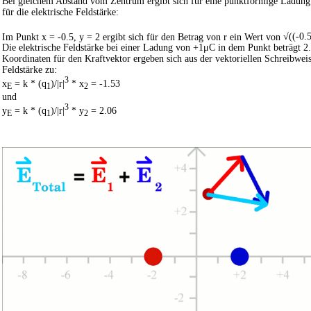
Bei gleichem Abstand vom Zentrum ergibt sich für eine punktförmige Ladung 
für die elektrische Feldstärke:
Im Punkt x = -0.5, y = 2 ergibt sich für den Betrag von r ein Wert von
√((-0.
Die elektrische Feldstärke bei einer Ladung von +1μC in dem Punkt beträgt 
Koordinaten für den Kraftvektor ergeben sich aus der vektoriellen Schreibweis
Feldstärke zu:
3
x
= k * (q
)/|r|
* x
= -1.53
E
1
2
und
3
y
= k * (q
)/|r|
* y
= 2.06
E
1
2