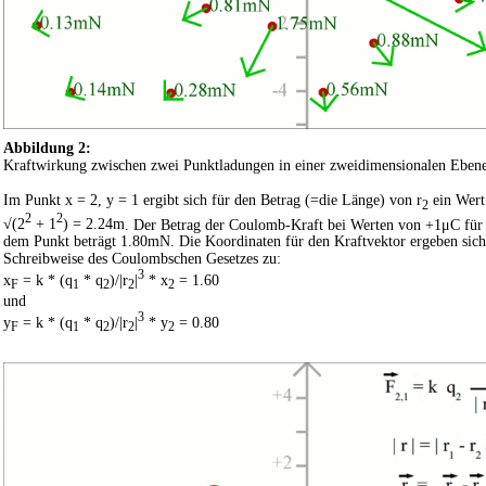
Abbildung 2:
Kraftwirkung zwischen zwei Punktladungen in einer zweidimensionalen Ebene
Im Punkt x = 2, y = 1 ergibt sich für den Betrag (=die Länge) von r
ein Wert
2
2
2
√(2
+ 1
) = 2.24m
. Der Betrag der Coulomb-Kraft bei Werten von +1μC für
dem Punkt beträgt 1.80mN. Die Koordinaten für den Kraftvektor ergeben sich 
Schreibweise des Coulombschen Gesetzes zu:
3
x
= k * (q
* q
)/|r
|
* x
= 1.60
F
1
2
2
2
und
3
y
= k * (q
* q
)/|r
|
* y
= 0.80
F
1
2
2
2