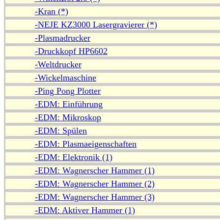
-Kran (*)
-NEJE KZ3000 Lasergravierer (*)
-Plasmadrucker
-Druckkopf HP6602
-Weltdrucker
-Wickelmaschine
-Ping Pong Plotter
-EDM: Einführung
-EDM: Mikroskop
-EDM: Spülen
-EDM: Plasmaeigenschaften
-EDM: Elektronik (1)
-EDM: Wagnerscher Hammer (1)
-EDM: Wagnerscher Hammer (2)
-EDM: Wagnerscher Hammer (3)
-EDM: Aktiver Hammer (1)