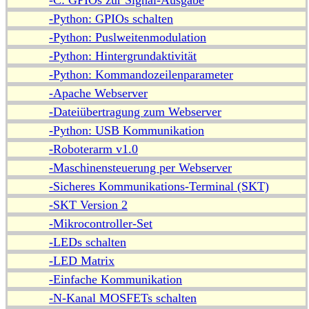
-C: GPIOs zur Signal-Ausgabe
-Python: GPIOs schalten
-Python: Puslweitenmodulation
-Python: Hintergrundaktivität
-Python: Kommandozeilenparameter
-Apache Webserver
-Dateiübertragung zum Webserver
-Python: USB Kommunikation
-Roboterarm v1.0
-Maschinensteuerung per Webserver
-Sicheres Kommunikations-Terminal (SKT)
-SKT Version 2
-Mikrocontroller-Set
-LEDs schalten
-LED Matrix
-Einfache Kommunikation
-N-Kanal MOSFETs schalten