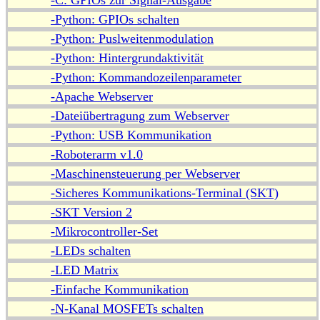
-C: GPIOs zur Signal-Ausgabe
-Python: GPIOs schalten
-Python: Puslweitenmodulation
-Python: Hintergrundaktivität
-Python: Kommandozeilenparameter
-Apache Webserver
-Dateiübertragung zum Webserver
-Python: USB Kommunikation
-Roboterarm v1.0
-Maschinensteuerung per Webserver
-Sicheres Kommunikations-Terminal (SKT)
-SKT Version 2
-Mikrocontroller-Set
-LEDs schalten
-LED Matrix
-Einfache Kommunikation
-N-Kanal MOSFETs schalten