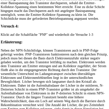
einer Basisspannung den Transistor durchqueren, sobald die Emitter-
Kollektor-Spannung einen bestimmten Wert erreicht. Eine zu dicke Schicht
hingegen macht das Durchqueren auch mit angelegter Basisspannung
unmöglich, wenn die Emitter-Kollektor-Spannung zu klein ist. Die
Schichtdicke muss der geforderten Betriebsspannung angepasst werden.
Versuch 4:
Klickt auf die Schaltfläche "PNP" und wiederholt die Versuche 1-3
Erläuterung:
Neben der NPN-Schichtfolge, können Transistoren auch in PNP-Folge
gefertigt werden. PNP-Transistoren funktionieren nach dem gleichen Prinzip,
jedoch muss bei diesen die Basis durch Elektronenzufuhr stärker negativ
geladen werden, um den Transistor leitfähig zu machen. Elektronen werden
dem Transistor am Emitter entzogen und am Kollektor zugeführt, der Strom
fließt also in die entgegengesetzte Richtung durch den Transistor. Der
wesentliche Unterschied im Ladungstransport zwischen überzähligen
Elektronen und Elektronenfehlstellen liegt in der unterschiedlichen
Beweglichkeit. Löcher bewegen sich langsamer durch den Kristall als
Elektronen. Daher ist die Aufenthaltsdauer der Löcher in der mittleren, N-
Dotierten Schicht in einem PNP-Transistor größer ist als umgekehrt die
Aufenthaltsdauer von Elektronen in der P-dotierten Schicht in einem NPN-
Transistor. Durch die längere Transitzeit besteht eine höhere
Wahrscheinlichkeit, dass ein Loch auf seinem Weg durch die Barriere durch
Rekombination vernichtet wird. Die Anzahl der Löcher, die pro Zeiteinheit
vom Emitter zum Kollektor gelangen, sinkt damit in dieser Simulation bei