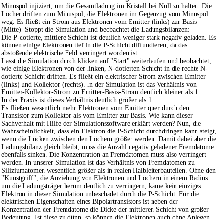
Minuspol injiziert, um die Gesamtladung im Kristall bei Null zu halten. Die
Löcher driften zum Minuspol, die Elektronen im Gegenzug vom Minuspol
weg. Es fließt ein Strom aus Elektronen vom Emitter (links) zur Basis
(Mitte). Stoppt die Simulation und beobachtet die Ladungsbilanzen:
Die P-dotierte, mittlere Schicht ist deutlich weniger stark negativ geladen. Es
können einige Elektronen tief in die P-Schicht diffundieren, da das
abstoßende elektrische Feld verringert worden ist.
Lasst die Simulation durch klicken auf "Start" weiterlaufen und beobachtet,
wie einige Elektronen von der linken, N-dotierten Schicht in die rechte N-
dotierte Schicht driften. Es fließt ein elektrischer Strom zwischen Emitter
(links) und Kollektor (rechts). In der Simulation ist das Verhältnis von
Emitter-Kollektor-Strom zu Emitter-Basis-Strom deutlich kleiner als 1.
In der Praxis ist dieses Verhältnis deutlich größer als 1:
Es fließen wesentlich mehr Elektronen vom Emitter quer durch den
Transistor zum Kollektor als vom Emitter zur Basis. Wie kann dieser
Sachverhalt mit Hilfe der Simulationssoftware erklärt werden? Nun, die
Wahrscheinlichkeit, dass ein Elektron die P-Schicht durchdringen kann steigt,
wenn die Lücken zwischen den Löchern größer werden. Damit dabei aber die
Ladungsbilanz gleich bleibt, muss die Anzahl negativ geladener Fremdatome
ebenfalls sinken. Die Konzentration an Fremdatomen muss also verringert
werden. In unserer Simulation ist das Verhältnis von Fremdatomen zu
Siliziumatomen wesentlich größer als in realen Halbleiterbauteilen. Ohne den
"Kunstgriff", die Anziehung von Elektronen und Löchern in einem Radius
um die Ladungsträger herum deutlich zu verringern, käme kein einziges
Elektron in dieser Simulation unbeschadet durch die P-Schicht. Für die
elektrischen Eigenschaften eines Bipolartransistors ist neben der
Konzentration der Fremdatome die Dicke der mittleren Schicht von großer
Bedeutung. Ist diese zu dünn, so können die Elektronen auch ohne Anlegen