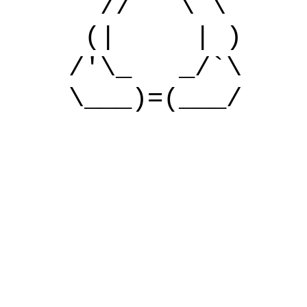
// \ \
(| | )
/'\_ _/`\
\___)=(___/