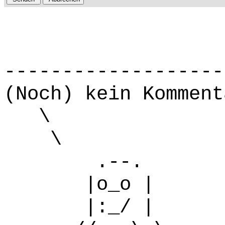
-------------------
(Noch) kein Komment
\
\
.--.
|o_o |
|:_/ |