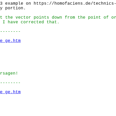
3 example on https://homofaciens.de/technics
y portion.
t the vector points down from the point of o
 I have corrected that.
--------
e_ge.htm
rsagen!
--------
e_ge.htm