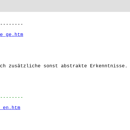
--------
e_ge.htm
ch zusätzliche sonst abstrakte Erkenntnisse.
--------
_en.htm