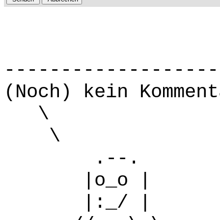
-------------------
(Noch) kein Komment
\
\
.--.
|o_o |
|:_/ |