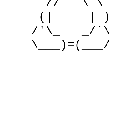
// \ \
(| | )
/'\_ _/`\
\___)=(___/