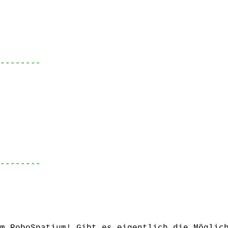
--------
--------