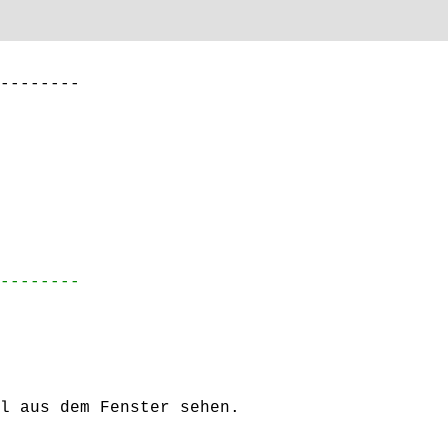
--------
--------
l aus dem Fenster sehen.