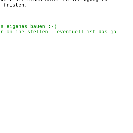
hkeit dir einen Rover zu Verfügung zu
n fristen.
as eigenes bauen ;-)
er online stellen - eventuell ist das ja