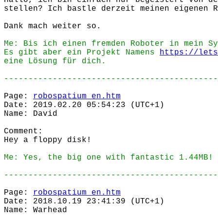
Hallo, ich bin einfach nur begeistert von de
stellen? Ich bastle derzeit meinen eigenen R
Dank mach weiter so.
Me: Bis ich einen fremden Roboter in mein Sy
Es gibt aber ein Projekt Namens
https://lets
eine Lösung für dich.
--------------------------------------------
Page:
robospatium_en.htm
Date: 2019.02.20 05:54:23 (UTC+1)
Name: David
Comment:
Hey a floppy disk!
Me: Yes, the big one with fantastic 1.44MB!
--------------------------------------------
Page:
robospatium_en.htm
Date: 2018.10.19 23:41:39 (UTC+1)
Name: Warhead