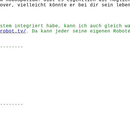
m RoboSpatium! Gibt es eigentlich die Möglic
over, vielleicht könnte er bei dir sein lebe
stem integriert habe, kann ich auch gleich w
robot.tv/
. Da kann jeder seine eigenen Robot
--------
--------