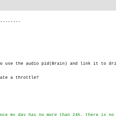
--------
o use the audio pid(Brain) and link it to dr
ate a throttle?
nce my day has no more than 24h, there is no