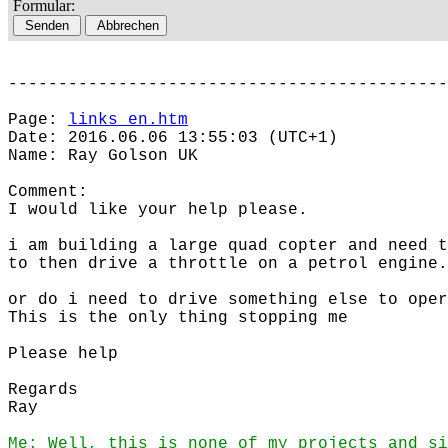
Formular:
--------------------------------------------
Page:
links_en.htm
Date: 2016.06.06 13:55:03 (UTC+1)
Name: Ray Golson UK
Comment:
I would like your help please.
i am building a large quad copter and need t
to then drive a throttle on a petrol engine.
or do i need to drive something else to oper
This is the only thing stopping me
Please help
Regards
Ray
Me: Well, this is none of my projects and si