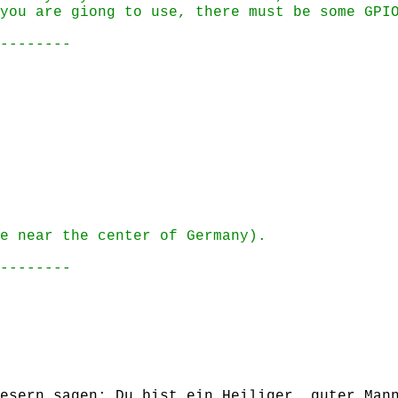
you are giong to use, there must be some GPI
--------
e near the center of Germany).
--------
esern sagen: Du bist ein Heiliger, guter Man