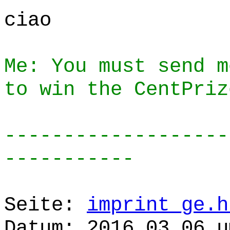
ciao
Me: You must send m
to win the CentPriz
-------------------
-----------
Seite:
imprint_ge.h
Datum: 2016.03.06 u